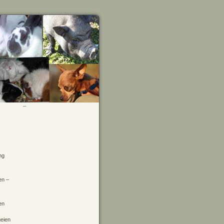
ng
en –
en
geien