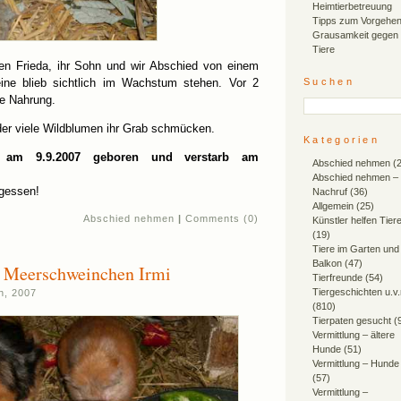
Heimtierbetreuung
Tipps zum Vorgehen
Grausamkeit gegen
Tiere
n Frieda, ihr Sohn und wir Abschied von einem
eine blieb sichtlich im Wachstum stehen. Vor 2
Suchen
ie Nahrung.
r viele Wildblumen ihr Grab schmücken.
Kategorien
e am 9.9.2007 geboren und verstarb am
Abschied nehmen
(2
Abschied nehmen –
rgessen!
Nachruf
(36)
Allgemein
(25)
Abschied nehmen
|
Comments (0)
Künstler helfen Tier
(19)
Tiere im Garten und
Balkon
(47)
 Meerschweinchen Irmi
Tierfreunde
(54)
Tiergeschichten u.v
h, 2007
(810)
Tierpaten gesucht
(
Vermittlung – ältere
Hunde
(51)
Vermittlung – Hunde
(57)
Vermittlung –