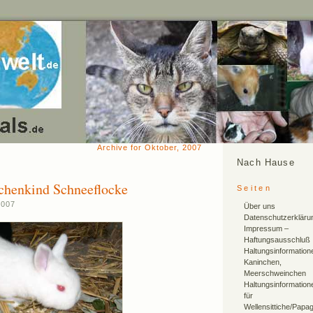
Archive for Oktober, 2007
Nach Hause
chenkind Schneeflocke
Seiten
2007
Über uns
Datenschutzerkläru
Impressum –
Haftungsausschluß
Haltungsinformation
Kaninchen,
Meerschweinchen
Haltungsinformation
für
Wellensittiche/Papa