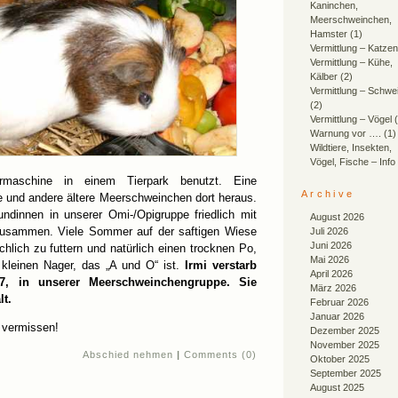
Kaninchen,
Meerschweinchen,
Hamster
(1)
Vermittlung – Katzen
Vermittlung – Kühe,
Kälber
(2)
Vermittlung – Schwe
(2)
Vermittlung – Vögel
(
Warnung vor ….
(1)
Wildtiere, Insekten,
Vögel, Fische – Info
maschine in einem Tierpark benutzt. Eine
Archive
ie und andere ältere Meerschweinchen dort heraus.
undinnen in unserer Omi-/Opigruppe friedlich mit
August 2026
 zusammen. Viele Sommer auf der saftigen Wiese
Juli 2026
Juni 2026
ichlich zu futtern und natürlich einen trocknen Po,
Mai 2026
 kleinen Nager, das „A und O“ ist.
Irmi verstarb
April 2026
07, in unserer Meerschweinchengruppe. Sie
März 2026
lt.
Februar 2026
Januar 2026
r vermissen!
Dezember 2025
November 2025
Abschied nehmen
|
Comments (0)
Oktober 2025
September 2025
August 2025