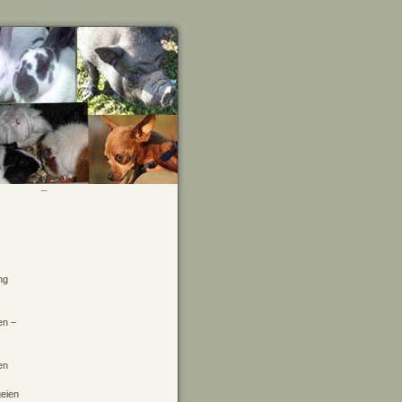
ng
en –
en
geien