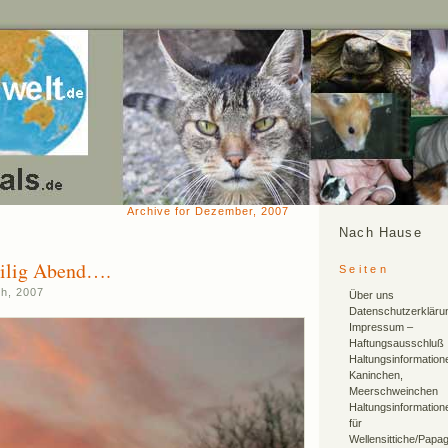
Archive for Dezember, 2007
Nach Hause
eilig Abend….
Seiten
h, 2007
Über uns
Datenschutzerkläru
Impressum –
Haftungsausschluß
Haltungsinformation
Kaninchen,
Meerschweinchen
Haltungsinformation
für
Wellensittiche/Papa