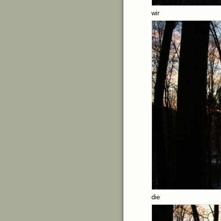
wir b
die