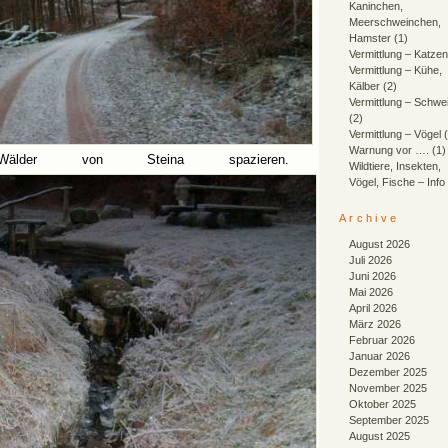
Kaninchen,
Meerschweinchen,
Hamster
(1)
Vermittlung – Katzen
Vermittlung – Kühe,
Kälber
(2)
Vermittlung – Schwe
(2)
Vermittlung – Vögel
(
Warnung vor ….
(1)
lder von Steina spazieren.
Wildtiere, Insekten,
Vögel, Fische – Info
Archive
August 2026
Juli 2026
Juni 2026
Mai 2026
April 2026
März 2026
Februar 2026
Januar 2026
Dezember 2025
November 2025
Oktober 2025
September 2025
August 2025