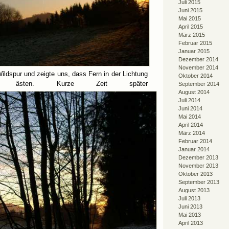
Juli 2015
Juni 2015
Mai 2015
April 2015
März 2015
Februar 2015
Januar 2015
Dezember 2014
November 2014
ildspur und zeigte uns, dass Fern in der Lichtung
Oktober 2014
pe ästen. Kurze Zeit später
September 2014
August 2014
Juli 2014
Juni 2014
Mai 2014
April 2014
März 2014
Februar 2014
Januar 2014
Dezember 2013
November 2013
Oktober 2013
September 2013
August 2013
Juli 2013
Juni 2013
Mai 2013
April 2013