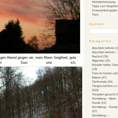
Heimtierbetreuung
Tipps zum Vorgehen
Grausamkeit gegen
Tiere
Suchen
Kategorien
Abschied nehmen
(2
Abschied nehmen –
Nachruf
(36)
igen Abend gingen wir, mein Mann Siegfried, gute
Allgemein
(25)
ndin Susi und ich,
Künstler helfen Tier
(19)
Tiere im Garten und
Balkon
(47)
Tierfreunde
(54)
Tiergeschichten u.v
(810)
Tierpaten gesucht
(
Vermittlung – ältere
Hunde
(51)
Vermittlung – Hunde
(57)
Vermittlung –