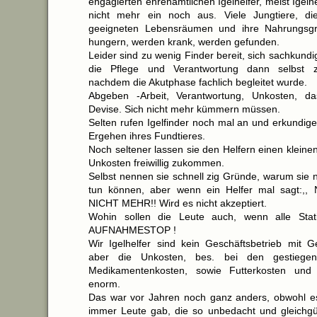
engagierten ehrenamtlichen Igelhelfer, meist Igelh
nicht mehr ein noch aus. Viele Jungtiere, di
geeigneten Lebensräumen und ihre Nahrungsgru
hungern, werden krank, werden gefunden.
Leider sind zu wenig Finder bereit, sich sachkun
die Pflege und Verantwortung dann selbst 
nachdem die Akutphase fachlich begleitet wurde.
Abgeben -Arbeit, Verantwortung, Unkosten, da
Devise. Sich nicht mehr kümmern müssen.
Selten rufen Igelfinder noch mal an und erkundig
Ergehen ihres Fundtieres.
Noch seltener lassen sie den Helfern einen kleinen
Unkosten freiwillig zukommen.
Selbst nennen sie schnell zig Gründe, warum sie n
tun können, aber wenn ein Helfer mal sagt:,,
NICHT MEHR!! Wird es nicht akzeptiert.
Wohin sollen die Leute auch, wenn alle Sta
AUFNAHMESTOP !
Wir Igelhelfer sind kein Geschäftsbetrieb mit 
aber die Unkosten, bes. bei den gestiegene
Medikamentenkosten, sowie Futterkosten und
enorm.
Das war vor Jahren noch ganz anders, obwohl e
immer Leute gab, die so unbedacht und gleichgü