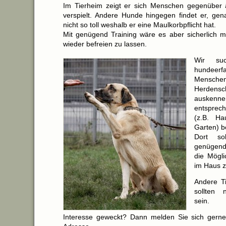
Im Tierheim zeigt er sich Menschen gegenüber 
verspielt. Andere Hunde hingegen findet er, gen
nicht so toll weshalb er eine Maulkorbpflicht hat.
Mit genügend Training wäre es aber sicherlich m
wieder befreien zu lassen.
Wir su
hundeerf
Mensche
Herdensc
ausken
entspre
(z.B. H
Garten) b
Dort so
genügen
die Mögli
im Haus z
Andere T
sollten 
sein.
Interesse geweckt? Dann melden Sie sich gerne