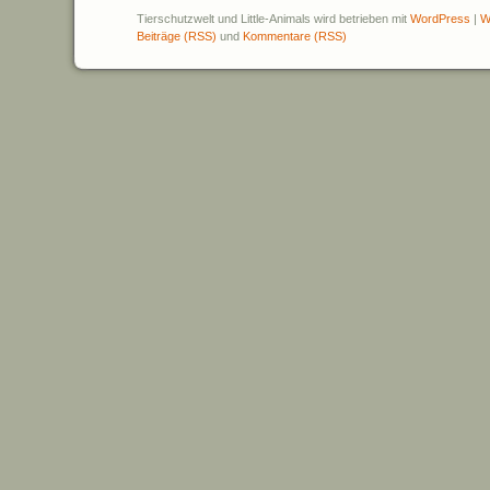
Tierschutzwelt und Little-Animals wird betrieben mit
WordPress
|
W
Beiträge (RSS)
und
Kommentare (RSS)