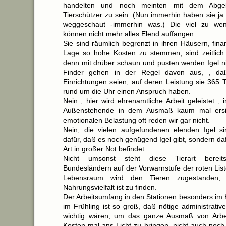
handelten und noch meinten mit dem Abge
Tierschützer zu sein. (Nun immerhin haben sie ja 
weggeschaut -immerhin was.) Die viel zu wenig
können nicht mehr alles Elend auffangen.
Sie sind räumlich begrenzt in ihren Häusern, finanz
Lage so hohe Kosten zu stemmen, sind zeitlich
denn mit drüber schaun und pusten werden Igel ni
Finder gehen in der Regel davon aus, , daß
Einrichtungen seien, auf deren Leistung sie 365 
rund um die Uhr einen Anspruch haben.
Nein , hier wird ehrenamtliche Arbeit geleistet , i
Außenstehende in dem Ausmaß kaum mal ersic
emotionalen Belastung oft reden wir gar nicht.
Nein, die vielen aufgefundenen elenden Igel s
dafür, daß es noch genügend Igel gibt, sondern daf
Art in großer Not befindet.
Nicht umsonst steht diese Tierart berei
Bundesländern auf der Vorwarnstufe der roten Lis
Lebensraum wird den Tieren zugestanden,
Nahrungsvielfalt ist zu finden.
Der Arbeitsumfang in den Stationen besonders im 
im Frühling ist so groß, daß nötige administrative
wichtig wären, um das ganze Ausmaß von Arbei
Kosten mal ans Licht zu bringen, nicht auch noch