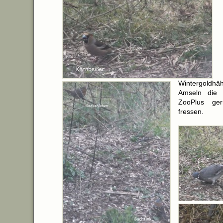
Wintergoldhä
Amseln die 
ZooPlus ge
fressen.