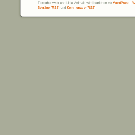
Tierschutzwelt und Little-Animals wird betrieben mit
WordPress
|
W
Beiträge (RSS)
und
Kommentare (RSS)