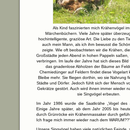
Als Kind faszinierten mich Krähenvögel i
Märchenbüchern. Viele Jahre später überzeug
hochintelligente, graziöse Art. Die Liebe zu den T
auch mein Mann, als ich ihm bewusst die Schön
zeigte. Wie oft beobachteten wir die Krähen, d
Großstädte jeden Abend in hohen Pappeln saßen, 
verbringen. Im laufe der Jahre hat sich dieses Bild
das gnadenlose Abholzen der Bäume an Feld
Chemiedünger auf Feldern findet diese Vogelart k
Bleibe mehr. Sie fliegen dorthin, wo sie Nahrung f
Städte und Dörfer. Jedoch fühlt sich der Mensch v
Gekrätze gestört. Auch wird ihnen immer wieder n
sie Singvögel erbeuten.
Im Jahr 1986 wurde die Saatkrähe „Vogel des J
Einige Jahre später, ab dem Jahr 2005 bis heute
durch Grünröcke ein Krähenmassaker durch geführ
Ich frage mich immer wieder nach dem WARUM??
Unsere Singvögel haben viele natürlichen Feinde, 