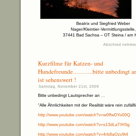
Beatrix und Siegfried Weber
Nager/Kleintier-Vermittlungsstelle,
37441 Bad Sachsa – OT Steina / am 
Abschied nehme
Kurzfilme für Katzen- und
Hundefreunde……….bitte unbedingt an
ist sehenswert !
Samstag, November 21st, 2009
Bitte unbedingt Lautsprecher an …
“Alle Ähnlichkeiten mit der Realität wäre rein zufä
http://www.youtube.com/watch?v=w0ffwDYo00Q
http://www.youtube.com/watch?v=s13dLaTIHSg
http://www.youtube.com/watch?v=4rb8aOzy9t4