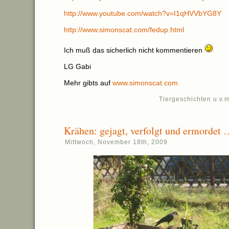
http://www.youtube.com/watch?v=I1qHVVbYG8Y
http://www.simonscat.com/fedup.html
Ich muß das sicherlich nicht kommentieren
LG Gabi
Mehr gibts auf
www.simonscat.com
Tiergeschichten u.v.m
Krähen: gejagt, verfolgt und ermorde
Mittwoch, November 18th, 2009