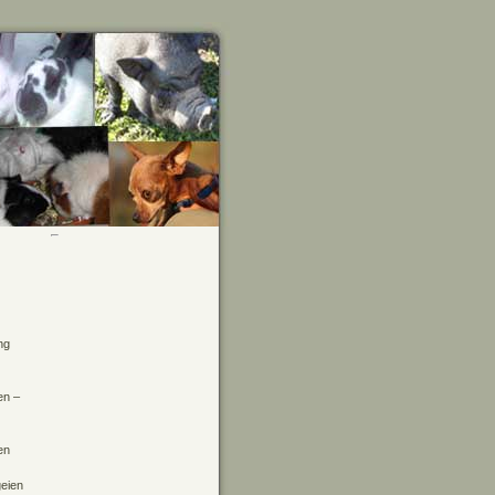
ng
en –
en
geien