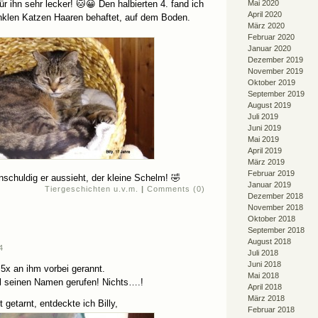
r ihn sehr lecker! 🐱😀 Den halbierten 4. fand ich
Mai 2020
April 2020
nklen Katzen Haaren behaftet, auf dem Boden.
März 2020
Februar 2020
Januar 2020
Dezember 2019
November 2019
Oktober 2019
September 2019
August 2019
Juli 2019
Juni 2019
Mai 2019
April 2019
März 2019
Februar 2019
nschuldig er aussieht, der kleine Schelm! 🤣
Januar 2019
Tiergeschichten u.v.m.
|
Comments (0)
Dezember 2018
November 2018
Oktober 2018
September 2018
August 2018
4
Juli 2018
Juni 2018
5x an ihm vorbei gerannt.
Mai 2018
 seinen Namen gerufen! Nichts….!
April 2018
März 2018
 getarnt, entdeckte ich Billy,
Februar 2018