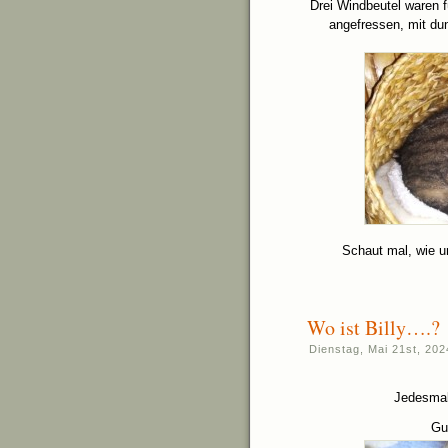
Drei Windbeutel waren fü
angefressen, mit du
Schaut mal, wie u
Wo ist Billy….?
Dienstag, Mai 21st, 202
Jedesmal
Gut