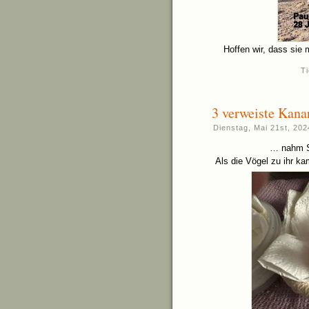
Hoffen wir, dass sie 
T
3 verweiste Kan
Dienstag, Mai 21st, 202
… nahm St
Als die Vögel zu ihr k