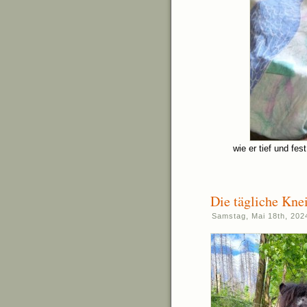
wie er tief und fe
Die tägliche Kn
Samstag, Mai 18th, 202