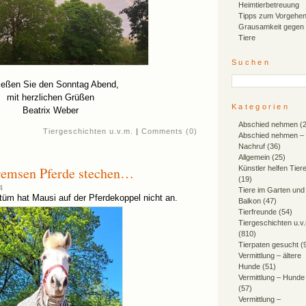
Heimtierbetreuung
Tipps zum Vorgehen
Grausamkeit gegen
Tiere
Suchen
eßen Sie den Sonntag Abend,
mit herzlichen Grüßen
Kategorien
Beatrix Weber
Abschied nehmen
(2
Tiergeschichten u.v.m.
|
Comments (0)
Abschied nehmen –
Nachruf
(36)
Allgemein
(25)
remsen Pferde stechen…
Künstler helfen Tier
(19)
4
Tiere im Garten und
üm hat Mausi auf der Pferdekoppel nicht an.
Balkon
(47)
Tierfreunde
(54)
Tiergeschichten u.v
(810)
Tierpaten gesucht
(
Vermittlung – ältere
Hunde
(51)
Vermittlung – Hunde
(57)
Vermittlung –