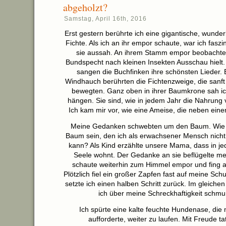
abgeholzt?
Samstag, April 16th, 2016
Erst gestern berührte ich eine gigantische, wund
Fichte. Als ich an ihr empor schaute, war ich faszin
sie aussah. An ihrem Stamm empor beobachtet
Bundspecht nach kleinen Insekten Ausschau hiel
sangen die Buchfinken ihre schönsten Lieder. 
Windhauch berührten die Fichtenzweige, die sanft 
bewegten. Ganz oben in ihrer Baumkrone sah ic
hängen. Sie sind, wie in jedem Jahr die Nahrung v
Ich kam mir vor, wie eine Ameise, die neben eine
Meine Gedanken schwebten um den Baum. Wie a
Baum sein, den ich als erwachsener Mensch nich
kann? Als Kind erzählte unsere Mama, dass in 
Seele wohnt. Der Gedanke an sie beflügelte me
schaute weiterhin zum Himmel empor und fing 
Plötzlich fiel ein großer Zapfen fast auf meine Sch
setzte ich einen halben Schritt zurück. Im gleich
ich über meine Schreckhaftigkeit schmu
Ich spürte eine kalte feuchte Hundenase, die m
aufforderte, weiter zu laufen. Mit Freude tat