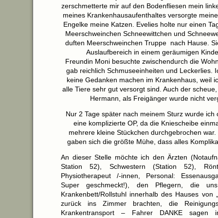
zerschmetterte mir auf den Bodenfliesen mein lin
meines Krankenhausaufenthaltes versorgte meine
Engelke meine Katzen. Evelies holte nur einen Ta
Meerschweinchen Schneewittchen und Schneewei
duften Meerschweinchen Truppe nach Hause. Sie
Auslaufbereich in einem geräumigen Kind
Freundin Moni besuchte zwischendurch die Woh
gab reichlich Schmuseeinheiten und Leckerlies. I
keine Gedanken machen im Krankenhaus, weil ic
alle Tiere sehr gut versorgt sind. Auch der scheue,
Hermann, als Freigänger wurde nicht ver
Nur 2 Tage später nach meinem Sturz wurde ich o
eine komplizierte OP, da die Kniescheibe einma
mehrere kleine Stückchen durchgebrochen war.
gaben sich die größte Mühe, dass alles Komplikati
An dieser Stelle möchte ich den Ärzten (Notaufn
Station 52), Schwestern (Station 52), Rönt
Physiotherapeut /-innen, Personal: Essenaus
Super geschmeckt!), den Pflegern, die uns
Krankenbett/Rollstuhl innerhalb des Hauses von 
zurück ins Zimmer brachten, die Reinigungs
Krankentransport – Fahrer DANKE sagen i