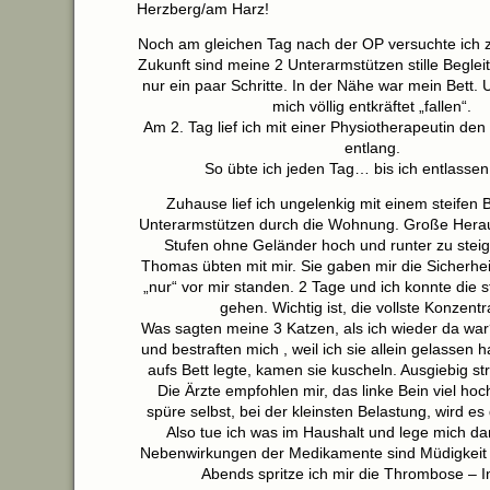
Herzberg/am Harz!
Noch am gleichen Tag nach der OP versuchte ich z
Zukunft sind meine 2 Unterarmstützen stille Begle
nur ein paar Schritte. In der Nähe war mein Bett. U
mich völlig entkräftet „fallen“.
Am 2. Tag lief ich mit einer Physiotherapeutin den
entlang.
So übte ich jeden Tag… bis ich entlassen
Zuhause lief ich ungelenkig mit einem steifen 
Unterarmstützen durch die Wohnung. Große Hera
Stufen ohne Geländer hoch und runter zu stei
Thomas übten mit mir. Sie gaben mir die Sicherhei
„nur“ vor mir standen. 2 Tage und ich konnte die s
gehen. Wichtig ist, die vollste Konzentr
Was sagten meine 3 Katzen, als ich wieder da war?
und bestraften mich , weil ich sie allein gelassen h
aufs Bett legte, kamen sie kuscheln. Ausgiebig stre
Die Ärzte empfohlen mir, das linke Bein viel hoc
spüre selbst, bei der kleinsten Belastung, wird es 
Also tue ich was im Haushalt und lege mich da
Nebenwirkungen der Medikamente sind Müdigkeit 
Abends spritze ich mir die Thrombose – In