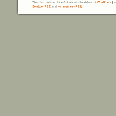
Tierschutzwelt und Little-Animals wird betrieben mit
WordPress
|
W
Beiträge (RSS)
und
Kommentare (RSS)