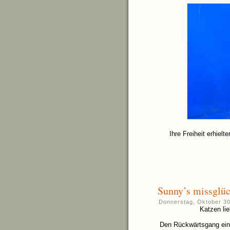
Ihre Freiheit erhiel
Sunny’s missglüc
Donnerstag, Oktober 30
Katzen li
Den Rückwärtsgang ei