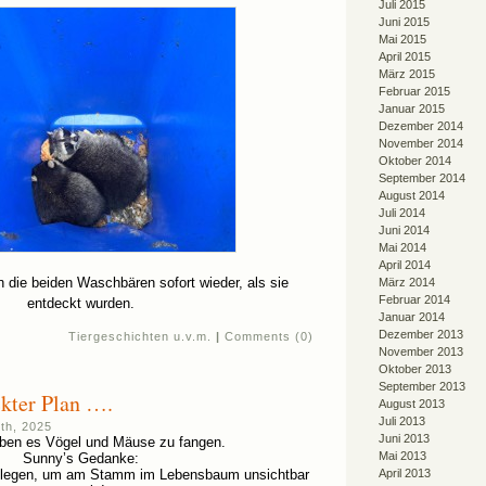
Juli 2015
Juni 2015
Mai 2015
April 2015
März 2015
Februar 2015
Januar 2015
Dezember 2014
November 2014
Oktober 2014
September 2014
August 2014
Juli 2014
Juni 2014
Mai 2014
April 2014
ten die beiden Waschbären sofort wieder, als sie
März 2014
Februar 2014
entdeckt wurden.
Januar 2014
Dezember 2013
Tiergeschichten u.v.m.
|
Comments (0)
November 2013
Oktober 2013
September 2013
kter Plan ….
August 2013
Juli 2013
th, 2025
Juni 2013
eben es Vögel und Mäuse zu fangen.
Mai 2013
Sunny’s Gedanke:
nlegen, um am Stamm im Lebensbaum unsichtbar
April 2013