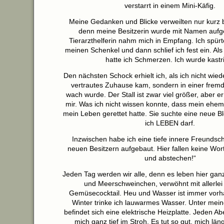
verstarrt in einem Mini-Käfig.
Meine Gedanken und Blicke verweilten nur kurz b
denn meine Besitzerin wurde mit Namen aufg
Tierarzthelferin nahm mich in Empfang. Ich spürte
meinen Schenkel und dann schlief ich fest ein. Al
hatte ich Schmerzen. Ich wurde kastri
Den nächsten Schock erhielt ich, als ich nicht wied
vertrautes Zuhause kam, sondern in einer fre
wach wurde. Der Stall ist zwar viel größer, aber e
mir. Was ich nicht wissen konnte, dass mein ehe
mein Leben gerettet hatte. Sie suchte eine neue Bl
ich LEBEN darf.
Inzwischen habe ich eine tiefe innere Freundsc
neuen Besitzern aufgebaut. Hier fallen keine Wor
und abstechen!“
Jeden Tag werden wir alle, denn es leben hier gan
und Meerschweinchen, verwöhnt mit allerlei
Gemüsecocktail. Heu und Wasser ist immer vorha
Winter trinke ich lauwarmes Wasser. Unter mein
befindet sich eine elektrische Heizplatte. Jeden A
mich ganz tief im Stroh. Es tut so gut, mich lä