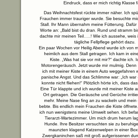
Eindruck, dass er mich richtig Klasse 
Das Weihnachtsfest rückte immer näher. Ich spü
Frauchen immer trauriger wurde. Sie besuchte m
Stall. Ihr Mann übernahm meine Fütterung. Dafür h
Worte an: „Bald bist du dran. Rund und stramm bis
dachte mir meinen Teil…..! Wie ich aussehe, weis 
tägliche Fellpflege gehört dazu.
Ein paar Wochen vor Heilig Abend wurde ich von
heimlich aus dem Stall getragen. Ich kam in ein
Kiste. „Was hat sie vor mit mir?“ dachte ich. I
Motorengeräusch. Jetzt wurde mir mulmig. Denn i
ich mit meiner Kiste in einem Auto weggefahren w
panische Angst. Und das Schlimme war: „Ich war 
konnte nicht fliehen!“ Plötzlich hörte ich, dass da
Eine Tür klappte und ich wurde mit meiner Kiste 
Ort getragen. Die Geräusche und Gerüche irriti
mehr. Meine Nase fing an zu wackeln und mein
bebte. Bis endlich mein Frauchen die Kiste öffnet
ich nun wenigstens meine Umwelt sehen. Ich befa
Tierarzt-Wartezimmer. Um mich drum herum la
Hunde. Ihre Besitzer versuchten sie zu beruhi
maunzten klagend Katzenwelpen in einer Box.
Zwergkaninchen saß mit groß aufgerissenen dun