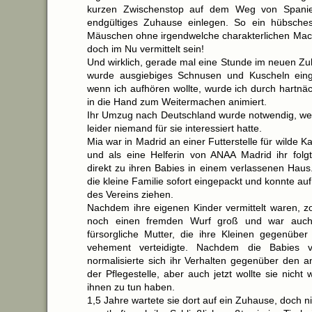
kurzen Zwischenstop auf dem Weg von Spanie
endgültiges Zuhause einlegen. So ein hübsches
Mäuschen ohne irgendwelche charakterlichen Ma
doch im Nu vermittelt sein!
Und wirklich, gerade mal eine Stunde im neuen Z
wurde ausgiebiges Schnusen und Kuscheln einge
wenn ich aufhören wollte, wurde ich durch hartnä
in die Hand zum Weitermachen animiert.
Ihr Umzug nach Deutschland wurde notwendig, weil
leider niemand für sie interessiert hatte.
Mia war in Madrid an einer Futterstelle für wilde K
und als eine Helferin von ANAA Madrid ihr folgte
direkt zu ihren Babies in einem verlassenen Haus
die kleine Familie sofort eingepackt und konnte auf
des Vereins ziehen.
Nachdem ihre eigenen Kinder vermittelt waren, zo
noch einen fremden Wurf groß und war auch 
fürsorgliche Mutter, die ihre Kleinen gegenübe
vehement verteidigte. Nachdem die Babies ve
normalisierte sich ihr Verhalten gegenüber den a
der Pflegestelle, aber auch jetzt wollte sie nicht 
ihnen zu tun haben.
1,5 Jahre wartete sie dort auf ein Zuhause, doch 