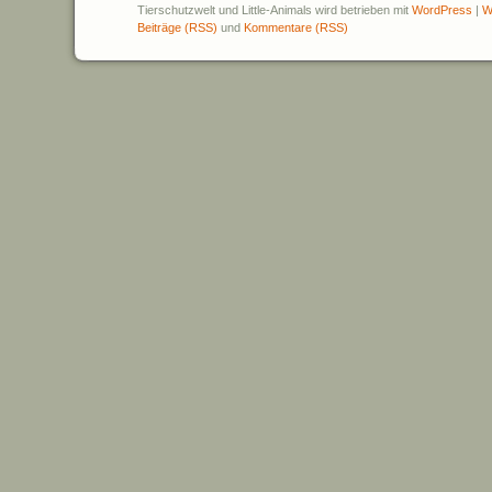
Tierschutzwelt und Little-Animals wird betrieben mit
WordPress
|
W
Beiträge (RSS)
und
Kommentare (RSS)