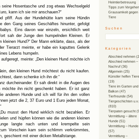
Heimtierbetreuung
 in seine Hosentasche und zog etwas Wechselgeld
Tipps zum Vorgehen
Euro, kann ich sie mir anschauen?“
Grausamkeit gegen
Tiere
und pfiff. Aus der Hundehütte kam seine Hündin
e den Gang seines Geschäftes hinunter, gefolgt
Suchen
babys. Eins davon war einzeln, ersichtlich weit
ofort sah der Junge den humpelnden Kleinen. Er
em kleinen Hund?“ Der Mann erklärte, dass, als der
der Tierarzt meinte, er habe ein kaputtes Gelenk
Kategorien
eines Lebens humpeln.
Abschied nehmen
(2
ig aufgeregt, meinte: „Den kleinen Hund möchte ich
Abschied nehmen –
Nachruf
(36)
Nein, den kleinen Hund möchtest du nicht kaufen.
Allgemein
(25)
htest, dann schenke ich ihn dir.“
Künstler helfen Tier
(19)
nz durcheinander. Er sah direkt in die Augen des
Tiere im Garten und
 möchte ihn nicht geschenkt haben. Er ist ganz
Balkon
(47)
ie anderen Hunde und ich will für ihn den vollen
Tierfreunde
(54)
Ihnen jetzt die 2, 37 Euro und 1 Euro jeden Monat,
Tiergeschichten u.v
“
(810)
Tierpaten gesucht
(
„Du musst den Hund wirklich nicht bezahlen. Er
Vermittlung – ältere
pielen und hüpfen können wie die anderen kleinen
Hunde
(51)
unge langte nach unten und krempelte sein
Vermittlung – Hunde
 zum Vorschein kam sein schlimm verkrümmtes,
(57)
n, geschient mit einer dicken Metallstange.
Vermittlung –