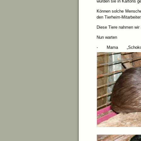
wurden sie in Kartons ge
Können solche Menschen 
den Tierheim-Mitarbeite
Diese Tiere nahmen wir 
Nun warten
- Mama „Scho