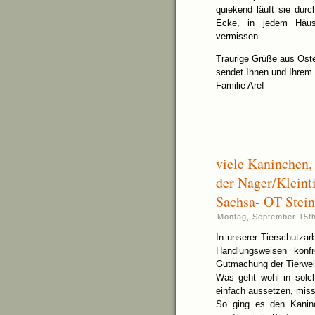
quiekend läuft sie dur
Ecke, in jedem Häus
vermissen.
Traurige Grüße aus Ost
sendet Ihnen und Ihrem
Familie Aref
viele Kaninchen
der Nager/Kleint
Sachsa- OT Stein
Montag, September 15th
In unserer Tierschutzar
Handlungsweisen konf
Gutmachung der Tierwel
Was geht wohl in solc
einfach aussetzen, miss
So ging es den Kanin