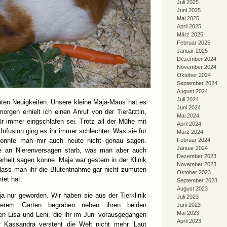
Juli 2025
Juni 2025
Mai 2025
April 2025
März 2025
Februar 2025
Januar 2025
Dezember 2024
November 2024
Oktober 2024
September 2024
August 2024
Juli 2024
uten Neuigkeiten. Unsere kleine Maja-Maus hat es
Juni 2024
morgen erhielt ich einen Anruf von der Tierärztin,
Mai 2024
ür immer eingschlafen sei. Trotz all der Mühe mit
April 2024
 Infusion ging es ihr immer schlechter. Was sie für
März 2024
 konnte man mir auch heute nicht genau sagen.
Februar 2024
Januar 2024
ie an Nierenversagen starb, was man aber auch
Dezember 2023
erheit sagen könne. Maja war gestern in der Klinik
November 2023
ass man ihr die Blutentnahme gar nicht zumuten
Oktober 2023
tet hat.
September 2023
August 2023
ja nur geworden. Wir haben sie aus der Tierklinik
Juli 2023
erem Garten begraben neben ihren beiden
Juni 2023
Mai 2023
n Lisa und Leni, die ihr im Juni vorausgegangen
April 2023
r Kassandra versteht die Welt nicht mehr. Laut