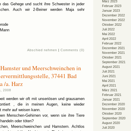
März 2023
ch das Gehege und sucht ihre Schwester in jeder
Februar 2023
chen. Auch wir 2-Beiner werden Maja sehr
Januar 2023
Dezember 2022
November 2022
erode
Oktober 2022
Juli 2022
 Mann
Mai 2022
April 2022
Februar 2022
Dezember 2021
Abschied nehmen
|
Comments (0)
November 2021
Oktober 2021
September 2021
, Hamster und Meerschweinchen in
August 2021
Juli 2021
iervermittlungsstelle, 37441 Bad
Juni 2021
Mai 2021
a /a. Harz
April 2021
, 2008
März 2021
Februar 2021
beit werden wir oft mit unseriösen und grausamen
Januar 2021
rontiert , die in meinen Augen, keine wieder
Dezember 2020
November 2020
t mehr auf weisen kann.
Oktober 2020
hen Menschen-Gehirnen vor, wenn sie ihre Tiere
September 2020
handeln oder töten?
August 2020
chen, Meerschweinchen und Hamstern. Achtlos
Juli 2020