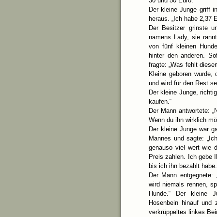
30 und 50 Euro:“
Der kleine Junge griff
heraus. „Ich habe 2,37 
Der Besitzer grinste 
namens Lady, sie rannt
von fünf kleinen Hunde
hinter den anderen. S
fragte: „Was fehlt dies
Kleine geboren wurde, 
und wird für den Rest s
Der kleine Junge, richt
kaufen.“
Der Mann antwortete: „
Wenn du ihn wirklich möc
Der kleine Junge war ga
Mannes und sagte: „Ich
genauso viel wert wie d
Preis zahlen. Ich gebe 
bis ich ihn bezahlt habe.
Der Mann entgegnete: 
wird niemals rennen, s
Hunde.“ Der kleine J
Hosenbein hinauf und
verkrüppeltes linkes Bei