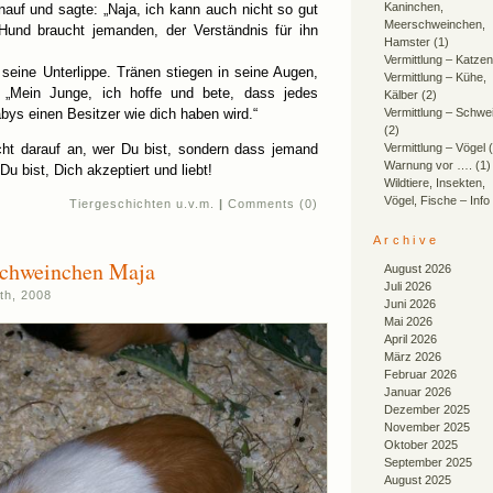
Kaninchen,
auf und sagte: „Naja, ich kann auch nicht so gut
Meerschweinchen,
Hund braucht jemanden, der Verständnis für ihn
Hamster
(1)
Vermittlung – Katzen
seine Unterlippe. Tränen stiegen in seine Augen,
Vermittlung – Kühe,
: „Mein Junge, ich hoffe und bete, dass jedes
Kälber
(2)
bys einen Besitzer wie dich haben wird.“
Vermittlung – Schwe
(2)
ht darauf an, wer Du bist, sondern dass jemand
Vermittlung – Vögel
(
Warnung vor ….
(1)
Du bist, Dich akzeptiert und liebt!
Wildtiere, Insekten,
Vögel, Fische – Info
Tiergeschichten u.v.m.
|
Comments (0)
Archive
chweinchen Maja
August 2026
Juli 2026
th, 2008
Juni 2026
Mai 2026
April 2026
März 2026
Februar 2026
Januar 2026
Dezember 2025
November 2025
Oktober 2025
September 2025
August 2025