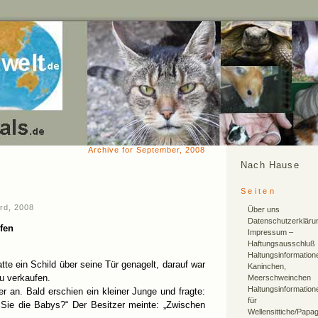
Archive for September, 2008
Nach Hause
Seiten
rd, 2008
Über uns
Datenschutzerkläru
fen
Impressum –
Haftungsausschluß
Haltungsinformation
tte ein Schild über seine Tür genagelt, darauf war
Kaninchen,
u verkaufen.
Meerschweinchen
Haltungsinformation
er an. Bald erschien ein kleiner Junge und fragte:
für
n Sie die Babys?“ Der Besitzer meinte: „Zwischen
Wellensittiche/Papa