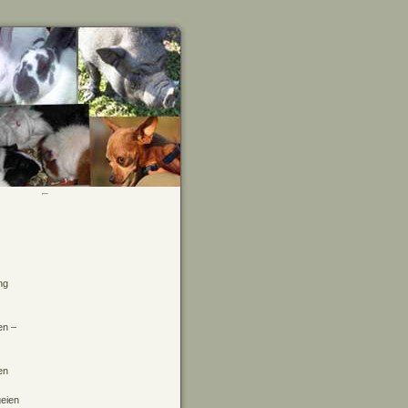
ng
en –
en
geien