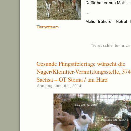
Dafür hat er nun Mali….
….
Malis früherer Notruf 
Tiernotteam
Tiergeschichten u.v.m
Gesunde Pfingstfeiertage wünscht die
Nager/Kleintier-Vermittlungsstelle, 37
Sachsa – OT Steina / am Harz
Sonntag, Juni 8th, 2014