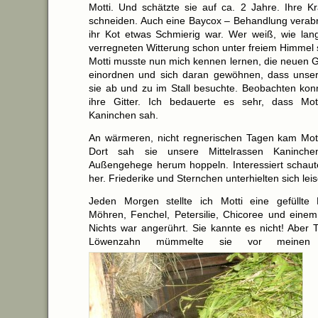
Motti. Und schätzte sie auf ca. 2 Jahre. Ihre Kr
schneiden. Auch eine Baycox – Behandlung verabre
ihr Kot etwas Schmierig war. Wer weiß, wie lang
verregneten Witterung schon unter freiem Himmel 
Motti musste nun mich kennen lernen, die neuen 
einordnen und sich daran gewöhnen, dass unse
sie ab und zu im Stall besuchte. Beobachten konn
ihre Gitter. Ich bedauerte es sehr, dass Mot
Kaninchen sah.
An wärmeren, nicht regnerischen Tagen kam Mott
Dort sah sie unsere Mittelrassen Kaninch
Außengehege herum hoppeln. Interessiert schaute 
her. Friederike und Sternchen unterhielten sich leise
Jeden Morgen stellte ich Motti eine gefüllte 
Möhren, Fenchel, Petersilie, Chicoree und einem 
Nichts war angerührt. Sie kannte es nicht! Aber 
Löwenzahn mümmelte sie vor meinen