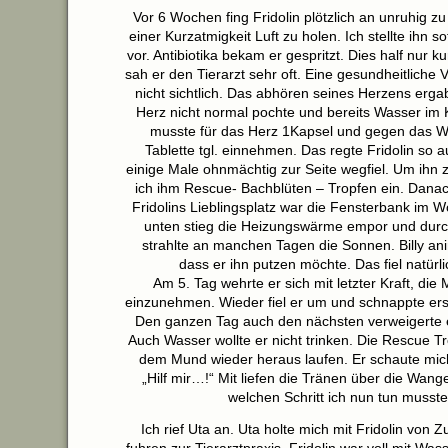
Vor 6 Wochen fing Fridolin plötzlich an unruhig z
einer Kurzatmigkeit Luft zu holen. Ich stellte ihn s
vor. Antibiotika bekam er gespritzt. Dies half nur ku
sah er den Tierarzt sehr oft. Eine gesundheitliche
nicht sichtlich. Das abhören seines Herzens erga
Herz nicht normal pochte und bereits Wasser im K
musste für das Herz 1Kapsel und gegen das W
Tablette tgl. einnehmen. Das regte Fridolin so a
einige Male ohnmächtig zur Seite wegfiel. Um ihn
ich ihm Rescue- Bachblüten – Tropfen ein. Danach
Fridolins Lieblingsplatz war die Fensterbank im
unten stieg die Heizungswärme empor und durc
strahlte an manchen Tagen die Sonnen. Billy ani
dass er ihn putzen möchte. Das fiel natür
Am 5. Tag wehrte er sich mit letzter Kraft, di
einzunehmen. Wieder fiel er um und schnappte ers
Den ganzen Tag auch den nächsten verweigerte 
Auch Wasser wollte er nicht trinken. Die Rescue Tr
dem Mund wieder heraus laufen. Er schaute mich
„Hilf mir…!“ Mit liefen die Tränen über die Wang
welchen Schritt ich nun tun musste
Ich rief Uta an. Uta holte mich mit Fridolin von 