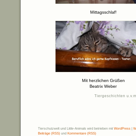
Mittagsschlaf!
Mit herzlichen Grüßen
Beatrix Weber
Tiergeschichten u.v.m
Tierschutzwelt und Little-Animals wird betrieben mit
WordPress
|
W
Beiträge (RSS)
und
Kommentare (RSS)