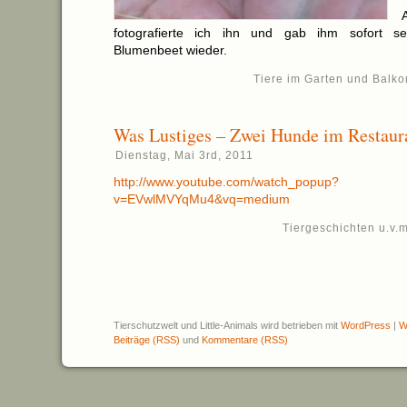
fotografierte ich ihn und gab ihm sofort se
Blumenbeet wieder.
Tiere im Garten und Balko
Was Lustiges – Zwei Hunde im Restaur
Dienstag, Mai 3rd, 2011
http://www.youtube.com/watch_popup?
v=EVwlMVYqMu4&vq=medium
Tiergeschichten u.v.m
Tierschutzwelt und Little-Animals wird betrieben mit
WordPress
|
W
Beiträge (RSS)
und
Kommentare (RSS)