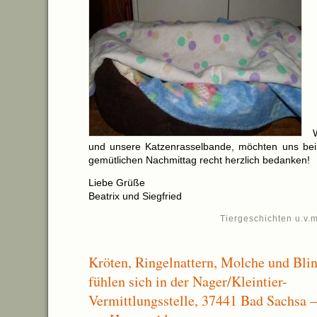
W
und unsere Katzenrasselbande, möchten uns bei
gemütlichen Nachmittag recht herzlich bedanken!
Liebe Grüße
Beatrix und Siegfried
Tiergeschichten u.v.m
Kröten, Ringelnattern, Molche und Bli
fühlen sich in der Nager/Kleintier-
Vermittlungsstelle, 37441 Bad Sachsa –