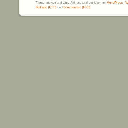
Tierschutzwelt und Little-Animals wird betrieben mit
WordPress
|
W
Beiträge (RSS)
und
Kommentare (RSS)