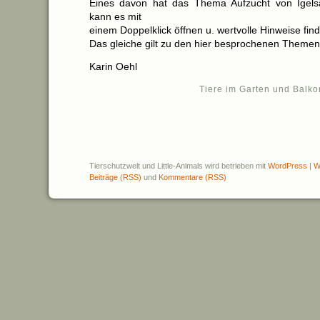
Eines davon hat das Thema Aufzucht von Igels
kann es mit
einem Doppelklick öffnen u. wertvolle Hinweise fin
Das gleiche gilt zu den hier besprochenen Themen
Karin Oehl
Tiere im Garten und Balko
Tierschutzwelt und Little-Animals wird betrieben mit
WordPress
|
W
Beiträge (RSS)
und
Kommentare (RSS)