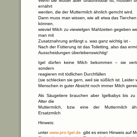
Wenn die Mutter aber unauffindbar ist, müssen si
ernährt
werden, die der Muttermilch ähnlich gemcht wird.
Dann muss man wissen, wie alt etwa das Tierchen 
können,
wieviel Milch zu viewielgen Mahlzeiten gegeben 
man mit
Zusatznahrung anfängt u. was ganz wichtig ist -
Nach der Fütterung ist das Toiletting, also das erm
Ausscheidungen überlebenswichtig!
Igel dürfen keine Milch bekommen – sie vertr
sondern
reagieren mit tödlichen Durchfällen
(sie schlecken sie gern, weil sie süßlich ist. Leider
Menschen in guter Absicht noch immer Milch gereich
Als Säugetiere brauchen aber Igelbabys bis zu
Alter die
Muttermilch, bzw. eine der Muttermilch äh
Ersatzmilch
Hinweis:
unter
www.pro-Igel.de
gibt es einen Hinweis auf Me