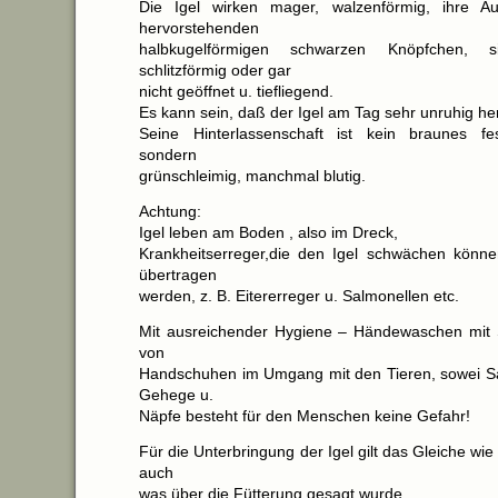
Die Igel wirken mager, walzenförmig, ihre A
hervorstehenden
halbkugelförmigen schwarzen Knöpfchen, 
schlitzförmig oder gar
nicht geöffnet u. tiefliegend.
Es kann sein, daß der Igel am Tag sehr unruhig he
Seine Hinterlassenschaft ist kein braunes fe
sondern
grünschleimig, manchmal blutig.
Achtung:
Igel leben am Boden , also im Dreck,
Krankheitserreger,die den Igel schwächen könn
übertragen
werden, z. B. Eitererreger u. Salmonellen etc.
Mit ausreichender Hygiene – Händewaschen mit 
von
Handschuhen im Umgang mit den Tieren, sowei S
Gehege u.
Näpfe besteht für den Menschen keine Gefahr!
Für die Unterbringung der Igel gilt das Gleiche wie f
auch
was über die Fütterung gesagt wurde.