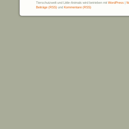
Tierschutzwelt und Little-Animals wird betrieben mit
WordPress
|
W
Beiträge (RSS)
und
Kommentare (RSS)