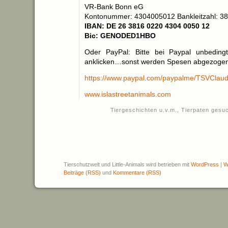
VR-Bank Bonn eG
Kontonummer: 4304005012 Bankleitzahl: 3
IBAN: DE 26 3816 0220 4304 0050 12
Bic: GENODED1HBO
Oder PayPal: Bitte bei Paypal unbedin
anklicken…sonst werden Spesen abgezogen
https://www.paypal.com/paypalme/TSVClaudi
www.islastreetanimals.com
Tiergeschichten u.v.m.
,
Tierpaten gesu
Tierschutzwelt und Little-Animals wird betrieben mit
WordPress
|
W
Beiträge (RSS)
und
Kommentare (RSS)