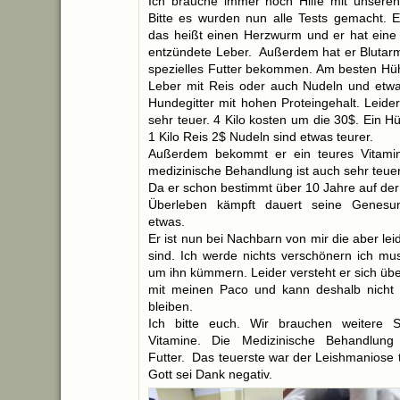
Ich brauche immer noch Hilfe mit unseren
Bitte es wurden nun alle Tests gemacht. Er
das heißt einen Herzwurm und er hat eine
entzündete Leber. Außerdem hat er Blutar
spezielles Futter bekommen. Am besten Hü
Leber mit Reis oder auch Nudeln und etwa
Hundegitter mit hohen Proteingehalt. Leider
sehr teuer. 4 Kilo kosten um die 30$. Ein 
1 Kilo Reis 2$ Nudeln sind etwas teurer.
Außerdem bekommt er ein teures Vitami
medizinische Behandlung ist auch sehr teuer
Da er schon bestimmt über 10 Jahre auf de
Überleben kämpft dauert seine Genesun
etwas.
Er ist nun bei Nachbarn von mir die aber le
sind. Ich werde nichts verschönern ich mu
um ihn kümmern. Leider versteht er sich übe
mit meinen Paco und kann deshalb nicht h
bleiben.
Ich bitte euch. Wir brauchen weitere 
Vitamine. Die Medizinische Behandlun
Futter. Das teuerste war der Leishmaniose t
Gott sei Dank negativ.