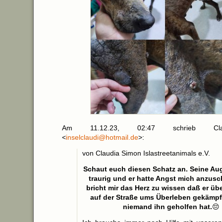
Am 11.12.23, 02:47 schrieb Cla
<
inselclaudi@hotmail.de
>:
von Claudia Simon Islastreetanimals e.V.
Schaut euch diesen Schatz an. Seine Au
traurig und er hatte Angst mich anzus
bricht mir das Herz zu wissen daß er üb
auf der Straße ums Überleben gekämpf
niemand ihn geholfen hat.
😔