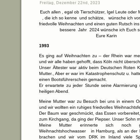
Freitag, Dezember 22nd, 2023
Euch allen , egal ob Tierschützer, Igel Leute ode
, die ich so kenne und schätze, wünsche ich vo
friedvolle Weihnachten und einen guten Rutsch ins
bessere Jahr 2024 wünsche ich Euch so
Eure Karin
1993
Es ging auf Weihnachten zu – der Rhein war mehr
und wir alle haben gehofft, dass Köln nicht über
Unser Ältester war aktiv beim Deutschen Roten K
Mutter., Aber er war im Katastrophenschutz u. ha
einen Bootsführerschein gemacht.
Er erwartete zu jeder Stunde seine Alarmierun
heiligen Abend.
Meine Mutter war zu Besuch bei uns in einem O
und wir wollten ein ruhiges friedvolles Weihnachtsf
Der Baum war geschmückt, das Essen vorbereitet, 
zum Kirchgang, da ging der Piepser. Unser Sohn m
Meine Mutter erinnerte sich noch
Weihnachtshochwasser in Hamburg, als an der K
brachen und wir vom DRK im Inland viele Sp