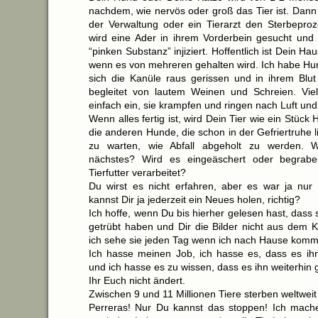
nachdem, wie nervös oder groß das Tier ist. Dann
der Verwaltung oder ein Tierarzt den Sterbeproze
wird eine Ader in ihrem Vorderbein gesucht und 
“pinken Substanz” injiziert. Hoffentlich ist Dein Hau
wenn es von mehreren gehalten wird. Ich habe Hu
sich die Kanüle raus gerissen und in ihrem Blu
begleitet von lautem Weinen und Schreien. Viel
einfach ein, sie krampfen und ringen nach Luft und 
Wenn alles fertig ist, wird Dein Tier wie ein Stück 
die anderen Hunde, die schon in der Gefriertruhe 
zu warten, wie Abfall abgeholt zu werden. W
nächstes? Wird es eingeäschert oder begrab
Tierfutter verarbeitet?
Du wirst es nicht erfahren, aber es war ja nur
kannst Dir ja jederzeit ein Neues holen, richtig?
Ich hoffe, wenn Du bis hierher gelesen hast, dass
getrübt haben und Dir die Bilder nicht aus dem 
ich sehe sie jeden Tag wenn ich nach Hause komme
Ich hasse meinen Job, ich hasse es, dass es ihn
und ich hasse es zu wissen, dass es ihn weiterhin
Ihr Euch nicht ändert.
Zwischen 9 und 11 Millionen Tiere sterben weltweit
Perreras! Nur Du kannst das stoppen! Ich mache