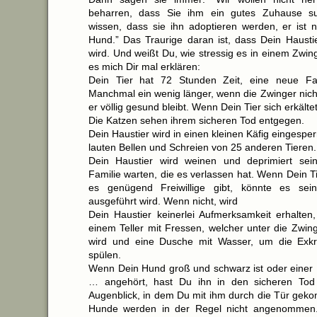
beharren, dass Sie ihm ein gutes Zuhause s
wissen, dass sie ihn adoptieren werden, er ist n
Hund.” Das Traurige daran ist, dass Dein Haustie
wird. Und weißt Du, wie stressig es in einem Zwing
es mich Dir mal erklären:
Dein Tier hat 72 Stunden Zeit, eine neue Fam
Manchmal ein wenig länger, wenn die Zwinger nicht
er völlig gesund bleibt. Wenn Dein Tier sich erkältet,
Die Katzen sehen ihrem sicheren Tod entgegen.
Dein Haustier wird in einen kleinen Käfig eingesp
lauten Bellen und Schreien von 25 anderen Tieren.
Dein Haustier wird weinen und deprimiert sei
Familie warten, die es verlassen hat. Wenn Dein T
es genügend Freiwillige gibt, könnte es se
ausgeführt wird. Wenn nicht, wird
Dein Haustier keinerlei Aufmerksamkeit erhalte
einem Teller mit Fressen, welcher unter die Zwin
wird und eine Dusche mit Wasser, um die Exk
spülen.
Wenn Dein Hund groß und schwarz ist oder eine
… angehört, hast Du ihn in den sicheren Tod
Augenblick, in dem Du mit ihm durch die Tür geko
Hunde werden in der Regel nicht angenommen.