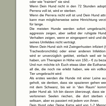
oder wie “trainiert” sie sind.
Wenn Dein Hund nicht in den 72 Stunden adopti
Perrera voll ist, wird er sterben.
Wenn die Perrera nicht voll ist und Dein Hund attra
kann man möglicherweise seine Hinrichtung verzö
für lange.
Die meisten Hunde werden sofort umgebracht
aggressiv zeigen, aber selbst der ruhigste Hun
Verhalten zeigen, wenn er eingesperrt wird und d
seines Umfeldes nicht verträgt.
Wenn Dein Hund sich mit Zwingerhusten infiziert (
Tracheobronchitis) oder einer anderen Infekti
wird er unverzüglich getötet, einfach weil wir 
haben, um Therapien in Höhe von 150,– € zu beza
Und nun möchte ich Euch etwas über die Euthanasi
all die, die noch nie erlebt haben, wie ein vol
Tier umgebracht wird:
Als erstes werden die Hunde mit einer Leine a
geholt, sie denken, dass sie spazieren gehen w
mit dem Schwanz, bis wir in “den Raum” komm
jeder Hund ab. Ich bin davon überzeugt, dass sie
verlorenen Seelen riechen, die dort sterben 
seltsam, aber es passiert mit jedem von ihnen.
Dein Hund oder Deine Katze wird von 1-2 Mensc