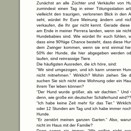
Zunächst an alle Züchter und Verkäufer von Hun
zumindest einen Tag in einer Tötungsstation ar
vielleicht den traurigen, verlorenen Blick in de
seht, würdet Ihr Eure Meinung ändern und ni
verkaufen, die Ihr gar nicht kennt. Gerade dies
am Ende in meiner Perrera landen, wenn sie nich
Hundebabies sind. Wie würdet Ihr euch fühlen, w
dass eine 90%ige Chance besteht, dass diese Hu
dem Zwinger kommen, wenn sie erst einmal hier
50% der Hunde, die hier abgegeben werden ode
laufen, sind reinrassige Tiere.
Die häufigsten Ausreden, die ich höre, sind:
“Wir sind umgezogen, und ich kann unseren Hun
nicht mitnehmen.” Wirklich? Wohin ziehen Sie
suchen Sie sich nicht eine Wohnung oder ein Haus
ihrem Tier leben können?
“Der Hund wurde größer, als wir dachten.” Und
denn, wie große ein deutscher Schäferhund wird?
“Ich habe keine Zeit mehr für das Tier.” Wirklic
oder 12 Stunden am Tag und ich habe immer noch 
Hunde.
“Er zerstört meinen ganzen Garten.” Also, war
nicht im Haus mit der Familie?
Dann sagen sie immer: “Wir wollen nicht ne