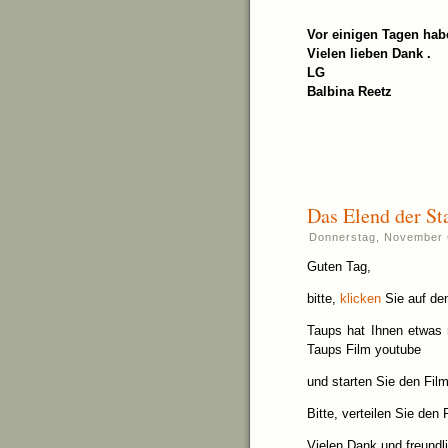
Vor einigen Tagen habe 
Vielen lieben Dank .
LG
Balbina Reetz
Das Elend der St
Donnerstag, November 
Guten Tag,
bitte,
klicken
Sie auf de
Taups hat Ihnen etwas m
Taups Film youtube
und starten Sie den Film
Bitte, verteilen Sie den 
Vielen Dank und freundl