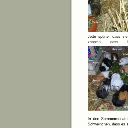
Jette spürte, dass si
zappeln, dass i
In den Sommermonaten
Schweinchen, dass es si