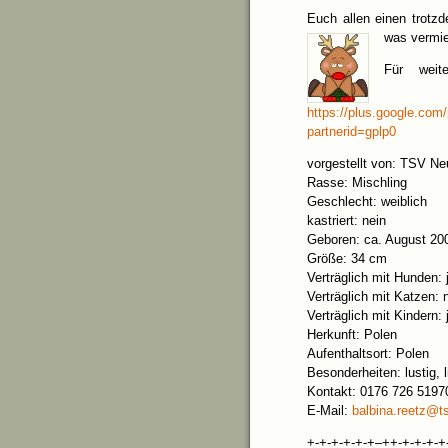
Euch allen einen trotz
was vermi
Für weit
https://plus.google.c
partnerid=gplp0
vorgestellt von: TSV Ne
Rasse: Mischling
Geschlecht: weiblich
kastriert: nein
Geboren: ca. August 20
Größe: 34 cm
Verträglich mit Hunden: 
Verträglich mit Katzen: 
Verträglich mit Kindern: 
Herkunft: Polen
Aufenthaltsort: Polen
Besonderheiten: lustig, l
Kontakt: 0176 726 5197
E-Mail:
balbina.reetz@t
+-+-+-+-+-+–++-+-+-+-+