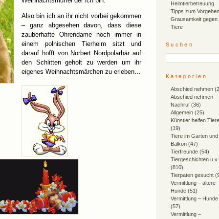
Weihnachtsmuffel der ich bin.
Heimtierbetreuung
Tipps zum Vorgehen
Also bin ich an ihr nicht vorbei gekommen
Grausamkeit gegen
– ganz abgesehen davon, dass diese
Tiere
zauberhafte Ohrendame noch immer in
einem polnischen Tierheim sitzt und
Suchen
darauf hofft von Norbert Nordpolarbär auf
den Schlitten geholt zu werden um ihr
eigenes Weihnachtsmärchen zu erleben…
Kategorien
Abschied nehmen
(2
Abschied nehmen –
Nachruf
(36)
Allgemein
(25)
Künstler helfen Tier
(19)
Tiere im Garten und
Balkon
(47)
Tierfreunde
(54)
Tiergeschichten u.v
(810)
Tierpaten gesucht
(
Vermittlung – ältere
Hunde
(51)
Vermittlung – Hunde
(57)
Vermittlung –