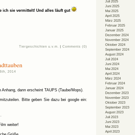
Juli 2025
Juni 2025
ich sie vermittelt! Und alles läuft gut
Mai 2025
April 2025
März 2025
Februar 2025
Januar 2025
Dezember 2024
November 2024
Oktober 2024
Tiergeschichten u.v.m.
|
Comments (0)
September 2024
August 2024
Juli 2024
adttauben
Juni 2024
Mai 2024
6th, 2014
April 2024
März 2024
Februar 2024
Januar 2024
n Anhang, dann erscheint TAUPS (Taube/Mops).
Dezember 2023
November 2023
itzuteilen. Bitte geben Sie dazu bei google ein:
Oktober 2023
September 2023
August 2023
.
Juli 2023
Juni 2023
Film weiter!
Mai 2023
April 2023
iche Grüße