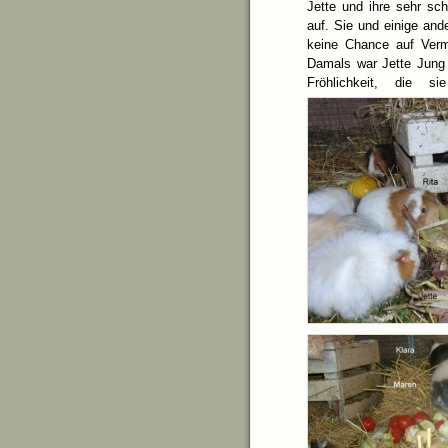
Jette und ihre sehr sc
auf. Sie und einige and
keine Chance auf Vermi
Damals war Jette Jung 
Fröhlichkeit, die s