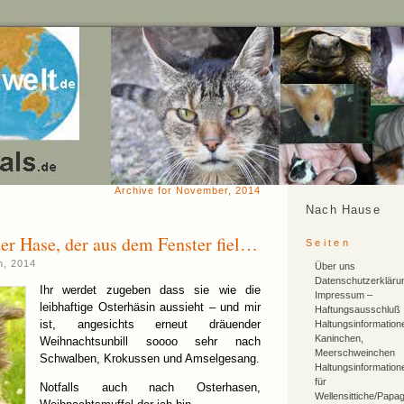
Archive for November, 2014
Nach Hause
er Hase, der aus dem Fenster fiel…
Seiten
h, 2014
Über uns
Datenschutzerkläru
Ihr werdet zugeben dass sie wie die
Impressum –
leibhaftige Osterhäsin aussieht – und mir
Haftungsausschluß
ist, angesichts erneut dräuender
Haltungsinformation
Kaninchen,
Weihnachtsunbill soooo sehr nach
Meerschweinchen
Schwalben, Krokussen und Amselgesang.
Haltungsinformation
für
Notfalls auch nach Osterhasen,
Wellensittiche/Papa