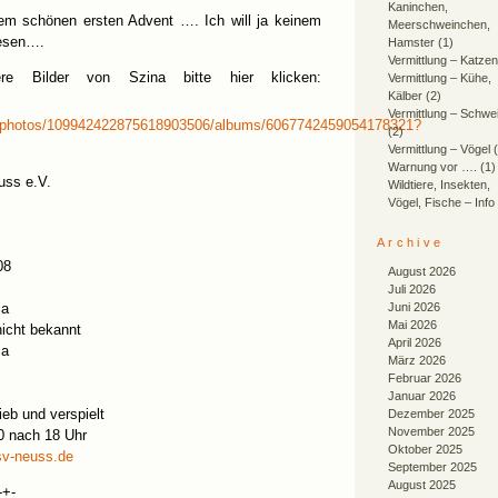
Kaninchen,
dem schönen ersten Advent …. Ich will ja keinem
Meerschweinchen,
esen….
Hamster
(1)
Vermittlung – Katzen
ere Bilder von Szina bitte hier klicken:
Vermittlung – Kühe,
Kälber
(2)
Vermittlung – Schwe
om/photos/109942422875618903506/albums/6067742459054178321?
(2)
Vermittlung – Vögel
(
Warnung vor ….
(1)
uss e.V.
Wildtiere, Insekten,
Vögel, Fische – Info
Archive
08
August 2026
Juli 2026
ja
Juni 2026
Mai 2026
nicht bekannt
April 2026
ja
März 2026
Februar 2026
Januar 2026
ieb und verspielt
Dezember 2025
November 2025
0 nach 18 Uhr
Oktober 2025
sv-neuss.de
September 2025
August 2025
-+-