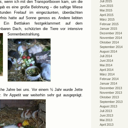
es, wenn ich mit den Transportboxen kam, um die
Juli 2015
Juni 2015
 gab es eine große Belohnung – die saftige Wiese
Mai 2015
unden Freilauf im eingezäunten, überdachten
April 2015
fnis hatte auf Sonne genoss es. Andere liebten
März 2015
 Ein Bettlaken festgeklammert auf dem
Februar 2015
mbaren Dach, schützten die Tiere vor intensive
Januar 2015
Dezember 2014
Sonnenbestrahlung.
November 2014
Oktober 2014
September 2014
August 2014
Juli 2014
Juni 2014
Mai 2014
April 2014
März 2014
Februar 2014
Januar 2014
Dezember 2013
iche Jahre bei uns. Vor einem ½ Jahr wurde Jette
November 2013
r. Ihr Appetit war weiterhin sehr gut ausgeprägt.
Oktober 2013
September 2013
August 2013
Juli 2013
Juni 2013
Mai 2013
April 2013