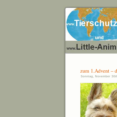
zum 1.Advent – d
Sonntag, November 30t