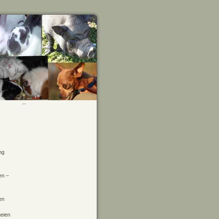
ng
en –
en
geien