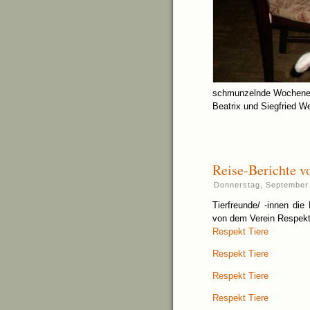
schmunzelnde Wochene
Beatrix und Siegfried W
Reise-Berichte v
Donnerstag, September 
Tierfreunde/ -innen die
von dem Verein Respekt 
Respekt Tiere
Respekt Tiere
Respekt Tiere
Respekt Tiere