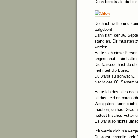
Denn bereits als du hie
Doch ich wollte und konn
aufgeben!
Dann kam der 06. Septe
stand an. Dir mussten z
werden.
Hätte sich diese Person
angeschaut – sie hätte 
Die Narkose hast du üb
mehr auf die Beine.
Du warst zu schwach… U
Nacht des 06. Septembe
Hätte ich das alles doch
all das Leid ersparen kö
Wenigstens konnte ich d
machen, du hast Gras u
hattest frisches Futter 
Es war also nichts umso
Ich werde dich nie verg
Du warst einmalig, kein