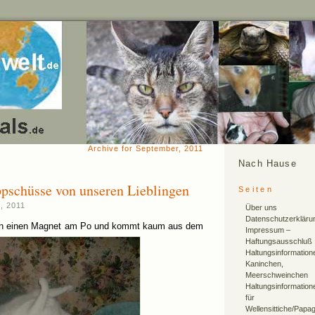
Archive for September, 2011
Nach Hause
pschüsse von unseren Lieblingen
Seiten
, 2011
Über uns
Datenschutzerkläru
man einen Magnet am Po und kommt kaum aus dem
Impressum –
Haftungsausschluß
Haltungsinformation
Kaninchen,
Meerschweinchen
Haltungsinformation
für
Wellensittiche/Papa