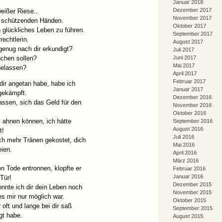
Januar 2018
Dezember 2017
weißer Riese..
November 2017
n schützenden Händen.
Oktober 2017
 glückliches Leben zu führen.
September 2017
rechtlerin.
August 2017
genug nach dir erkundigt?
Juli 2017
uchen sollen?
Juni 2017
Mai 2017
gelassen?
April 2017
Februar 2017
dir angetan habe, habe ich
Januar 2017
gekämpft.
Dezember 2016
lassen, sich das Geld für den
November 2016
Oktober 2016
s ahnen können, ich hätte
September 2016
August 2016
t!
Juli 2016
och mehr Tränen gekostet, dich
Mai 2016
eien.
April 2016
März 2016
n Tode entronnen, klopfte er
Februar 2016
Januar 2016
Tür!
Dezember 2015
nnte ich dir dein Leben noch
November 2015
es mir nur möglich war.
Oktober 2015
r oft und lange bei dir saß
September 2015
gt habe.
August 2015