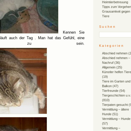
Heimtierbetreuung
Tipps zum Vorgehen
Grausamkeit gegen
Tiere
Suchen
Kennen Sie
äuft auch der Tag . Man hat das Gefühl, eine
ablette zu sein.
Kategorien
Abschied nehmen
(2
Abschied nehmen –
Nachruf
(36)
Allgemein
(25)
Künstler helfen Tier
(19)
Tiere im Garten und
Balkon
(47)
Tierfreunde
(54)
Tiergeschichten u.v
(810)
Tierpaten gesucht
(
Vermittlung – ältere
Hunde
(51)
Vermittlung – Hunde
(57)
Vermittlung –