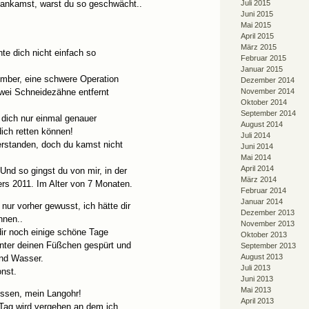
r ankamst, warst du so geschwächt..
Juli 2015
Juni 2015
Mai 2015
April 2015
März 2015
te dich nicht einfach so
Februar 2015
Januar 2015
mber, eine schwere Operation
Dezember 2014
wei Schneidezähne entfernt
November 2014
Oktober 2014
September 2014
 dich nur einmal genauer
August 2014
dich retten können!
Juli 2014
erstanden, doch du kamst nicht
Juni 2014
Mai 2014
April 2014
nd so gingst du von mir, in der
März 2014
rs 2011. Im Alter von 7 Monaten.
Februar 2014
Januar 2014
 nur vorher gewusst, ich hätte dir
Dezember 2013
nnen..
November 2013
ir noch einige schöne Tage
Oktober 2013
nter deinen Füßchen gespürt und
September 2013
August 2013
und Wasser.
Juli 2013
nst.
Juni 2013
Mai 2013
essen, mein Langohr!
April 2013
 Tag wird vergehen an dem ich