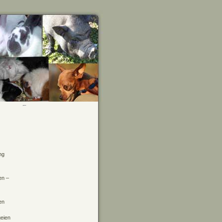
ng
en –
en
geien