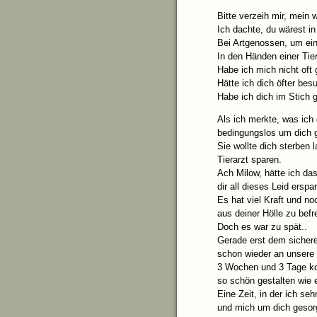
Bitte verzeih mir, mein 
Ich dachte, du wärest i
Bei Artgenossen, um ein
In den Händen einer Tier
Habe ich mich nicht oft 
Hätte ich dich öfter bes
Habe ich dich im Stich 
Als ich merkte, was ich 
bedingungslos um dich 
Sie wollte dich sterben 
Tierarzt sparen.
Ach Milow, hätte ich da
dir all dieses Leid erspar
Es hat viel Kraft und n
aus deiner Hölle zu befr
Doch es war zu spät..
Gerade erst dem sichere
schon wieder an unsere 
3 Wochen und 3 Tage ko
so schön gestalten wie 
Eine Zeit, in der ich seh
und mich um dich gesor