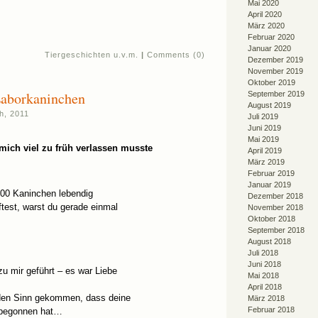
Mai 2020
April 2020
März 2020
Februar 2020
Januar 2020
Tiergeschichten u.v.m.
|
Comments (0)
Dezember 2019
November 2019
Oktober 2019
Laborkaninchen
September 2019
August 2019
h, 2011
Juli 2019
Juni 2019
Mai 2019
r mich viel zu früh verlassen musste
April 2019
März 2019
Februar 2019
Januar 2019
 300 Kaninchen lebendig
Dezember 2018
ftest, warst du gerade einmal
November 2018
Oktober 2018
September 2018
August 2018
Juli 2018
Juni 2018
zu mir geführt – es war Liebe
Mai 2018
April 2018
den Sinn gekommen, dass deine
März 2018
Februar 2018
 begonnen hat…