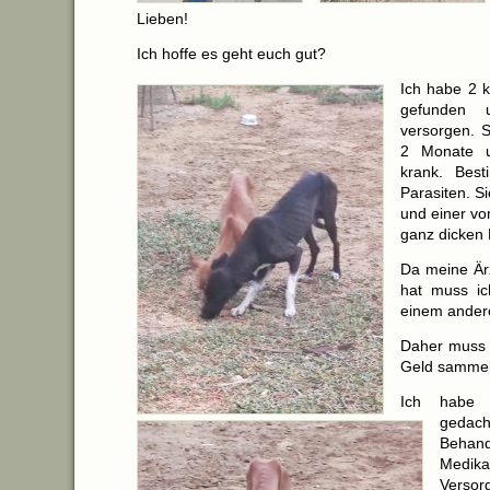
Lieben!
Ich hoffe es geht euch gut?
Ich habe 2 
gefunden 
versorgen. S
2 Monate 
krank. Bes
Parasiten. S
und einer vo
ganz dicken
Da meine Ärz
hat muss ic
einem andere
Daher muss 
Geld sammel
Ich habe
geda
Behand
Medi
Versor