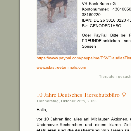
VR-Bank Bonn eG
Kontonummer: 430400501
38160220
IBAN: DE 26 3816 0220 4
Bic: GENODED1HBO
Oder PayPal: Bitte bei 
FREUNDE anklicken…sons
Spesen abg
https://www.paypal.com/paypalme/TSVClaudiasTier
www.islastreetanimals.com
Tierpaten gesuch
10 Jahre Deutsches Tierschutzbüro 🎈
Donnerstag, Oktober 26th, 2023
Hallo,
vor 10 Jahren fing alles an! Mit lauten Aktionen
Undercover-Recherchen und einem klaren Zie
etablieren und die Ausbeutung von Tieren z