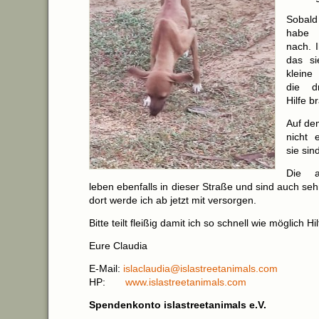
Sobald
habe 
nach. 
das s
kleine
die d
Hilfe b
Auf de
nicht 
sie sin
Die a
leben ebenfalls in dieser Straße und sind auch sehr
dort werde ich ab jetzt mit versorgen.
Bitte teilt fleißig damit ich so schnell wie möglich 
Eure Claudia
E-Mail:
islaclaudia@islastreetanimals.com
HP:
www.islastreetanimals.com
Spendenkonto islastreetanimals e.V.