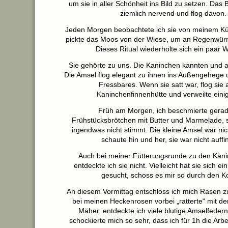
um sie in aller Schönheit ins Bild zu setzen. Das Bl
ziemlich nervend und flog davon.
Jeden Morgen beobachtete ich sie von meinem Kü
pickte das Moos von der Wiese, um an Regenwü
Dieses Ritual wiederholte sich ein paar 
Sie gehörte zu uns. Die Kaninchen kannten und ak
Die Amsel flog elegant zu ihnen ins Außengehege un
Fressbares. Wenn sie satt war, flog sie 
Kaninchenfinnenhütte und verweilte einig
Früh am Morgen, ich beschmierte gera
Frühstücksbrötchen mit Butter und Marmelade, s
irgendwas nicht stimmt. Die kleine Amsel war nich
schaute hin und her, sie war nicht auffi
Auch bei meiner Fütterungsrunde zu den Kani
entdeckte ich sie nicht. Vielleicht hat sie sich e
gesucht, schoss es mir so durch den K
An diesem Vormittag entschloss ich mich Rasen z
bei meinen Heckenrosen vorbei „ratterte“ mit de
Mäher, entdeckte ich viele blutige Amselfedern
schockierte mich so sehr, dass ich für 1h die Arb