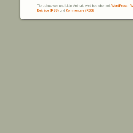
Tierschutzwelt und Little-Animals wird betrieben mit
WordPress
|
W
Beiträge (RSS)
und
Kommentare (RSS)