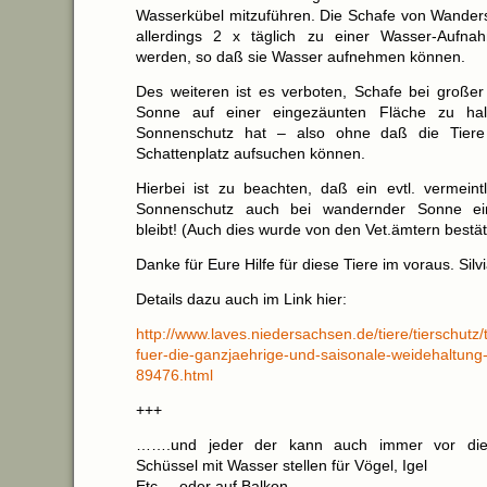
Wasserkübel mitzuführen. Die Schafe von Wande
allerdings 2 x täglich zu einer Wasser-Aufnah
werden, so daß sie Wasser aufnehmen können.
Des weiteren ist es verboten, Schafe bei großer
Sonne auf einer eingezäunten Fläche zu hal
Sonnenschutz hat – also ohne daß die Tiere 
Schattenplatz aufsuchen können.
Hierbei ist zu beachten, daß ein evtl. vermeint
Sonnenschutz auch bei wandernder Sonne ei
bleibt! (Auch dies wurde von den Vet.ämtern bestäti
Danke für Eure Hilfe für diese Tiere im voraus. Silv
Details dazu auch im Link hier:
http://www.laves.niedersachsen.de/tiere/tierschutz
fuer-die-ganzjaehrige-und-saisonale-weidehaltung
89476.html
+++
…….und jeder der kann auch immer vor die
Schüssel mit Wasser stellen für Vögel, Igel
Etc. – oder auf Balkon