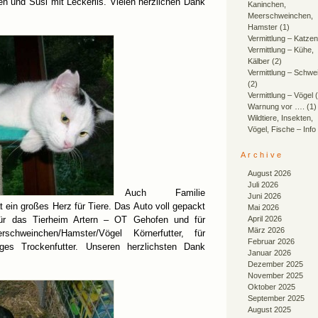
n und Susi mit Leckerlis. Vielen herzlichen Dank
Kaninchen,
Meerschweinchen,
Hamster
(1)
Vermittlung – Katzen
Vermittlung – Kühe,
Kälber
(2)
Vermittlung – Schwe
(2)
Vermittlung – Vögel
(
Warnung vor ….
(1)
Wildtiere, Insekten,
Vögel, Fische – Info
Archive
August 2026
Juli 2026
Auch Familie
Juni 2026
t ein großes Herz für Tiere. Das Auto voll gepackt
Mai 2026
für das Tierheim Artern – OT Gehofen und für
April 2026
März 2026
rschweinchen/Hamster/Vögel Körnerfutter, für
Februar 2026
ges Trockenfutter. Unseren herzlichsten Dank
Januar 2026
Dezember 2025
November 2025
Oktober 2025
September 2025
August 2025