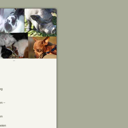
ng
en –
en
geien