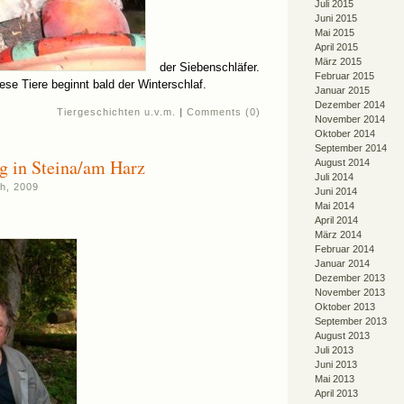
Juli 2015
Juni 2015
Mai 2015
April 2015
März 2015
der Siebenschläfer.
Februar 2015
iese Tiere beginnt bald der Winterschlaf.
Januar 2015
Dezember 2014
Tiergeschichten u.v.m.
|
Comments (0)
November 2014
Oktober 2014
September 2014
g in Steina/am Harz
August 2014
Juli 2014
h, 2009
Juni 2014
Mai 2014
April 2014
März 2014
Februar 2014
Januar 2014
Dezember 2013
November 2013
Oktober 2013
September 2013
August 2013
Juli 2013
Juni 2013
Mai 2013
April 2013