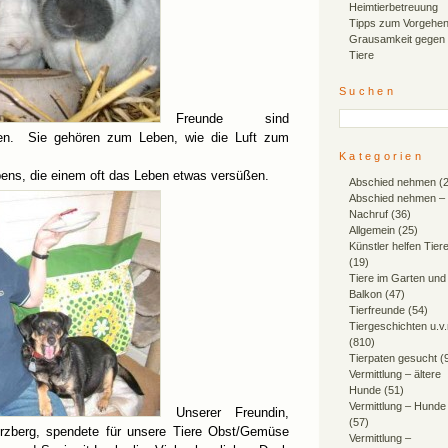
Heimtierbetreuung
Tipps zum Vorgehen
Grausamkeit gegen
Tiere
Suchen
Freunde sind
nten. Sie gehören zum Leben, wie die Luft zum
Kategorien
ebens, die einem oft das Leben etwas versüßen.
Abschied nehmen
(2
Abschied nehmen –
Nachruf
(36)
Allgemein
(25)
Künstler helfen Tier
(19)
Tiere im Garten und
Balkon
(47)
Tierfreunde
(54)
Tiergeschichten u.v
(810)
Tierpaten gesucht
(
Vermittlung – ältere
Hunde
(51)
Vermittlung – Hunde
Unserer Freundin,
(57)
rzberg, spendete für unsere Tiere Obst/Gemüse
Vermittlung –