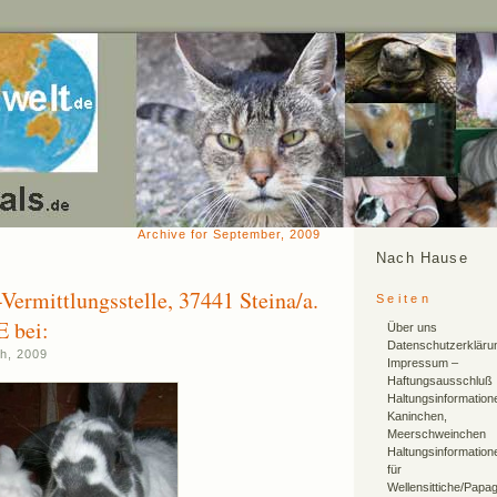
Archive for September, 2009
Nach Hause
Vermittlungsstelle, 37441 Steina/a.
Seiten
 bei:
Über uns
Datenschutzerkläru
h, 2009
Impressum –
Haftungsausschluß
Haltungsinformation
Kaninchen,
Meerschweinchen
Haltungsinformation
für
Wellensittiche/Papa