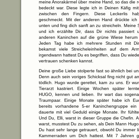
meine Anorakärmel über meine Hand, so das die re
bedeckt war. Diese legte ich in Deinen Käfig mit
zwischen den Fingern. Diese Leckerlis h
geschmeckt. Mit der anderen Hand drückte ich 
unten und fing dich sanft an zu streicheln. Meine
und ich erzählte Dir, dass Dir nichts passiert
anderen Kaninchen auf die grüne Wiese herum 
Jeden Tag habe ich mehrere Stunden mit Dir
bekamst viele Streicheleinheiten auf dem A
irgendwann hattest Du es begriffen, dass Du wie
vertrauen schenken kannst.
Deine große Liebe stolperte fast so ähnlich bei un
Denn auch sein voriges Schicksal fing nicht gut a
tödlich. Hugo wurde gerettet, kam zu uns. Er w
Tierarzt kastriert. Einige Wochen später lern
HUGO, kennen und lieben. Ihr wart das sogena
Traumpaar. Einige Monate später habe ich Eu
bereits vorhandene 5-er Kaninchengruppe ein g
dauerte mit viel Geduld einige Monate. Ihr fühlte
Und Du, Elli, warst in dieser Gruppe die Chefin. A
warst, musstest Du zu sehen, als Dein Mann Hugo u
Du hast sehr lange getrauert, obwohl Du immer l
Kammerraden um Dich hattest. Mit 7 Jahren 