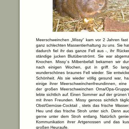
Meerschweinchen „Missy“ kam vor 2 Jahren fast 
ganz schlechten Massentierhaltung zu uns. Sie hat
dadurch fiel ihr das ganze Fell aus -, ihr Rück
ständige jucken Blutüberströmt. Sie war abgema
Knochen. Missy´s Milbenbefall bekamen wir dur
nach einigen Wochen, gut in griff. So lan
wunderschönes braunes Fell wieder. Sie entwickel
Schönheit. Als sie wieder völlig gesund war, h
einige ihrer Meerschweinchenfreundinnen, eine 
der großen Meerschweinchen Oma/Opa-Gruppe 
lebte sichtlich auf. Einen Sommer auf der grünen 
mit ihren Freunden. Missy genoss sichtlich tägli
Obst/Gemüse-Cocktail , stets das frische Wasser,
Heu und das frische Stroh unter sich. Denn auc
gerne unter dem Stroh entlang. Natürlich genies
Kommunikation ihrer Artgenossen und das kus
großen Heuraufe.