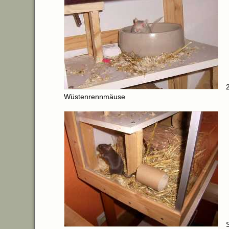
Wüstenrennmäuse
S