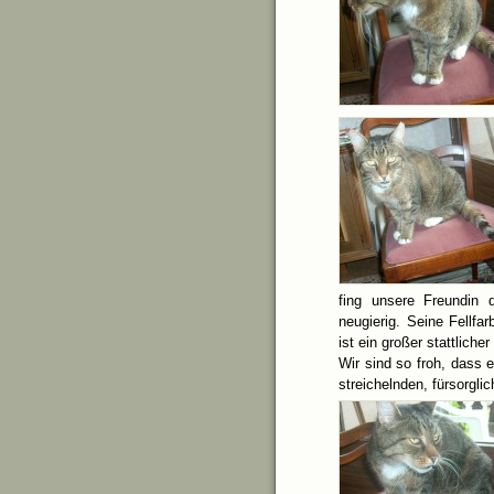
fing unsere Freundin 
neugierig. Seine Fellfar
ist ein großer stattlich
Wir sind so froh, dass 
streichelnden, fürsorgl