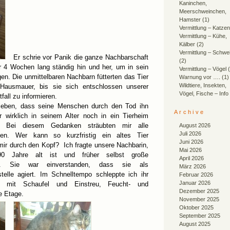
Kaninchen,
Meerschweinchen,
Hamster
(1)
Vermittlung – Katzen
Vermittlung – Kühe,
Kälber
(2)
Vermittlung – Schwe
Er schrie vor Panik die ganze Nachbarschaft
(2)
 4 Wochen lang ständig hin und her, um in sein
Vermittlung – Vögel
(
en. Die unmittelbaren Nachbarn fütterten das Tier
Warnung vor ….
(1)
Wildtiere, Insekten,
Hausmauer, bis sie sich entschlossen unserer
Vögel, Fische – Info
all zu informieren.
leben, dass seine Menschen durch den Tod ihn
Archive
er wirklich in seinem Alter noch in ein Tierheim
n? Bei diesem Gedanken sträubten mir alle
August 2026
Juli 2026
n. Wer kann so kurzfristig ein altes Tier
Juni 2026
ir durch den Kopf? Ich fragte unsere Nachbarin,
Mai 2026
90 Jahre alt ist und früher selbst große
April 2026
ar. Sie war einverstanden, dass sie als
März 2026
telle agiert. Im Schnelltempo schleppte ich ihr
Februar 2026
Januar 2026
lo mit Schaufel und Einstreu, Feucht- und
Dezember 2025
te Etage.
November 2025
Oktober 2025
September 2025
August 2025