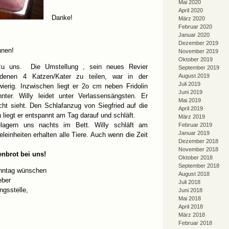
Mai 2020
April 2020
Danke!
März 2020
Februar 2020
Januar 2020
Dezember 2019
nnen!
November 2019
Oktober 2019
zu uns. Die Umstellung , sein neues Revier
September 2019
denen 4 Katzen/Kater zu teilen, war in der
August 2019
Juli 2019
ierig. Inzwischen liegt er 2o cm neben Fridolin
Juni 2019
nter. Willy leidet unter Verlassensängsten. Er
Mai 2019
cht sieht. Den Schlafanzug von Siegfried auf die
April 2019
liegt er entspannt am Tag darauf und schläft.
März 2019
lagern uns nachts im Bett. Willy schläft am
Februar 2019
Januar 2019
leinheiten erhalten alle Tiere. Auch wenn die Zeit
Dezember 2018
November 2018
enbrot bei uns!
Oktober 2018
September 2018
nntag wünschen
August 2018
eber
Juli 2018
ngsstelle,
Juni 2018
Mai 2018
April 2018
März 2018
Februar 2018