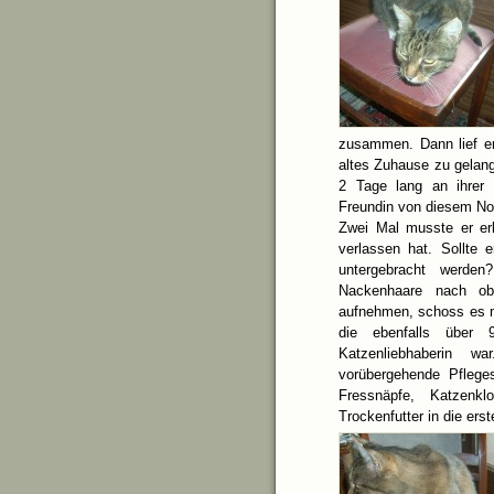
zusammen. Dann lief er
altes Zuhause zu gelang
2 Tage lang an ihrer 
Freundin von diesem Notf
Zwei Mal musste er er
verlassen hat. Sollte 
untergebracht werde
Nackenhaare nach obe
aufnehmen, schoss es m
die ebenfalls über 
Katzenliebhaberin w
vorübergehende Pfleges
Fressnäpfe, Katzenk
Trockenfutter in die ers