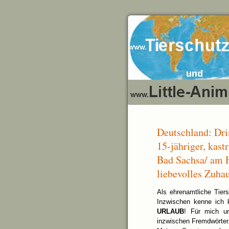
Deutschland: Dri
15-jähriger, kastr
Bad Sachsa/ am H
liebevolles Zuha
Als ehrenamtliche Tier
Inzwischen kenne ich
URLAUB
! Für mich un
inzwischen Fremdwörter