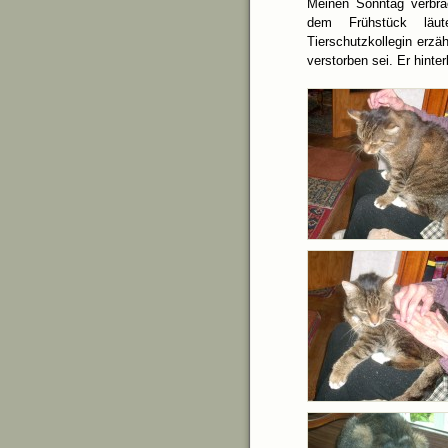
Meinen Sonntag verbra
dem Frühstück läut
Tierschutzkollegin erzäh
verstorben sei. Er hinte