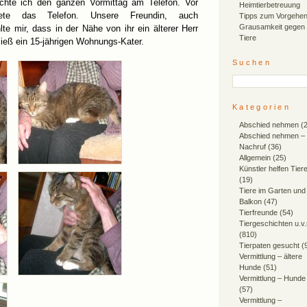
chte ich den ganzen Vormittag am Telefon. Vor
Heimtierbetreuung
ete das Telefon. Unsere Freundin, auch
Tipps zum Vorgehen
Grausamkeit gegen
lte mir, dass in der Nähe von ihr ein älterer Herr
Tiere
rließ ein 15-jährigen Wohnungs-Kater.
Suchen
Kategorien
Abschied nehmen
(2
Abschied nehmen –
Nachruf
(36)
Allgemein
(25)
Künstler helfen Tier
(19)
Tiere im Garten und
Balkon
(47)
Tierfreunde
(54)
Tiergeschichten u.v
(810)
Tierpaten gesucht
(
Vermittlung – ältere
Hunde
(51)
Vermittlung – Hunde
(57)
Vermittlung –