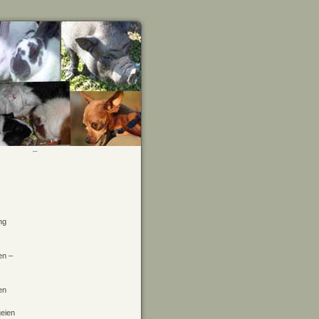
ng
en –
en
geien