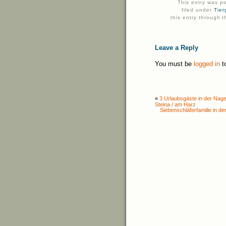
This entry was p
filed under
Tier
this entry through 
Leave a Reply
You must be
logged in
t
«
3 Urlaubsgäste in der Nage
Steina / am Harz
Siebenschläferfamilie in d