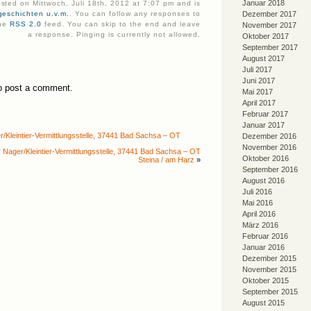
Januar 2018
osted on Mittwoch, Juli 18th, 2012 at 7:07 pm and is
geschichten u.v.m.
. You can follow any responses to
Dezember 2017
the
RSS 2.0
feed. You can skip to the end and leave
November 2017
a response. Pinging is currently not allowed.
Oktober 2017
September 2017
August 2017
Juli 2017
Juni 2017
o post a comment.
Mai 2017
April 2017
Februar 2017
Januar 2017
r/Kleintier-Vermittlungsstelle, 37441 Bad Sachsa – OT
Dezember 2016
November 2016
er Nager/Kleintier-Vermittlungsstelle, 37441 Bad Sachsa – OT
Oktober 2016
Steina / am Harz
»
September 2016
August 2016
Juli 2016
Mai 2016
April 2016
März 2016
Februar 2016
Januar 2016
Dezember 2015
November 2015
Oktober 2015
September 2015
August 2015