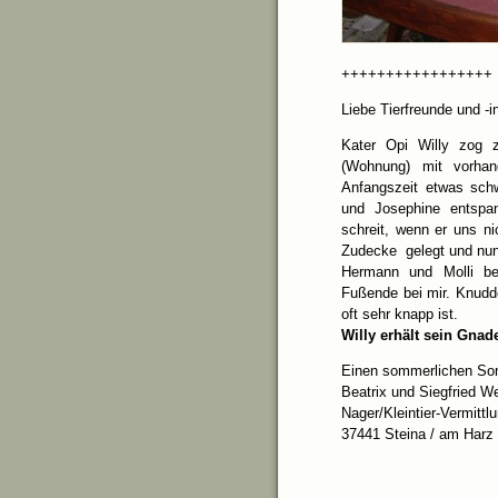
+++++++++++++++++
Liebe Tierfreunde und -i
Kater Opi Willy zog 
(Wohnung) mit vorhan
Anfangszeit etwas schw
und Josephine entspan
schreit, wenn er uns ni
Zudecke gelegt und nun 
Hermann und Molli be
Fußende bei mir. Knudde
oft sehr knapp ist.
Willy erhält sein Gnad
Einen sommerlichen So
Beatrix und Siegfried W
Nager/Kleintier-Vermittlu
37441 Steina / am Harz