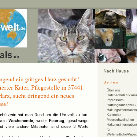
Nach Hause
ngend ein gütiges Herz gesucht!
Seiten
ierter Kater, Pflegestelle in 37441
Über uns
arz, sucht dringend ein neues
Datenschutzerkläru
Impressum –
use!
Haftungsausschluß
Haltungsinformation
schützerin hat man Rund um die Uhr voll zu tun.
Kaninchen,
Meerschweinchen
 kein
Wochenende
, weder
Feiertag
, geschweige
Haltungsinformation
d viele andere Mitstreiter sind diese 3 Worte
für
.
Wellensittiche/Papa