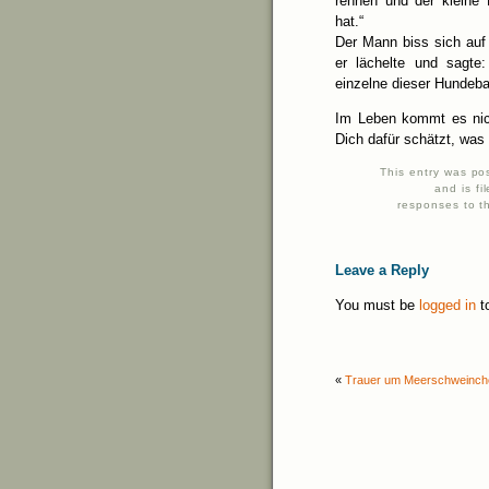
rennen und der kleine 
hat.“
Der Mann biss sich auf 
er lächelte und sagte
einzelne dieser Hundeba
Im Leben kommt es nic
Dich dafür schätzt, was 
This entry was po
and is f
responses to t
Leave a Reply
You must be
logged in
t
«
Trauer um Meerschweinch