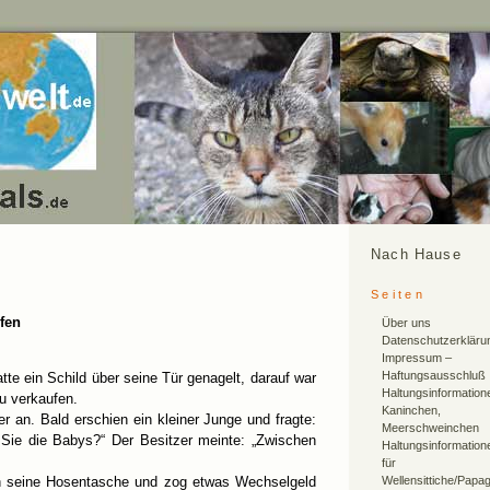
Nach Hause
Seiten
fen
Über uns
Datenschutzerkläru
Impressum –
Haftungsausschluß
tte ein Schild über seine Tür genagelt, darauf war
Haltungsinformation
u verkaufen.
Kaninchen,
er an. Bald erschien ein kleiner Junge und fragte:
Meerschweinchen
n Sie die Babys?“ Der Besitzer meinte: „Zwischen
Haltungsinformation
für
 in seine Hosentasche und zog etwas Wechselgeld
Wellensittiche/Papa