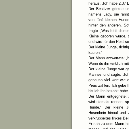
heraus. „Ich habe 2,37 
Der Besitzer grinste 
namens Lady, sie rannt
von fünf kleinen Hunde
hinter den anderen. S
fragte: „Was fehlt dies
Kleine geboren wurde, 
und wird für den Rest s
Der kleine Junge, richt
kaufen.“
Der Mann antwortete: „
Wenn du ihn wirklich möc
Der kleine Junge war ga
Mannes und sagte: „Ich
genauso viel wert wie d
Preis zahlen. Ich gebe 
bis ich ihn bezahlt habe.
Der Mann entgegnete: 
wird niemals rennen, s
Hunde.“ Der kleine J
Hosenbein hinauf und
verkrüppeltes linkes Bei
Er sah zu dem Mann hin