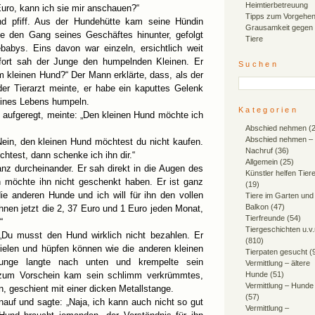
Heimtierbetreuung
Euro, kann ich sie mir anschauen?“
Tipps zum Vorgehen
und pfiff. Aus der Hundehütte kam seine Hündin
Grausamkeit gegen
e den Gang seines Geschäftes hinunter, gefolgt
Tiere
babys. Eins davon war einzeln, ersichtlich weit
ofort sah der Junge den humpelnden Kleinen. Er
Suchen
em kleinen Hund?“ Der Mann erklärte, dass, als der
der Tierarzt meinte, er habe ein kaputtes Gelenk
eines Lebens humpeln.
Kategorien
ig aufgeregt, meinte: „Den kleinen Hund möchte ich
Abschied nehmen
(2
Abschied nehmen –
Nein, den kleinen Hund möchtest du nicht kaufen.
Nachruf
(36)
htest, dann schenke ich ihn dir.“
Allgemein
(25)
nz durcheinander. Er sah direkt in die Augen des
Künstler helfen Tier
 möchte ihn nicht geschenkt haben. Er ist ganz
(19)
ie anderen Hunde und ich will für ihn den vollen
Tiere im Garten und
Balkon
(47)
Ihnen jetzt die 2, 37 Euro und 1 Euro jeden Monat,
Tierfreunde
(54)
“
Tiergeschichten u.v
„Du musst den Hund wirklich nicht bezahlen. Er
(810)
pielen und hüpfen können wie die anderen kleinen
Tierpaten gesucht
(
unge langte nach unten und krempelte sein
Vermittlung – ältere
 zum Vorschein kam sein schlimm verkrümmtes,
Hunde
(51)
Vermittlung – Hunde
n, geschient mit einer dicken Metallstange.
(57)
auf und sagte: „Naja, ich kann auch nicht so gut
Vermittlung –