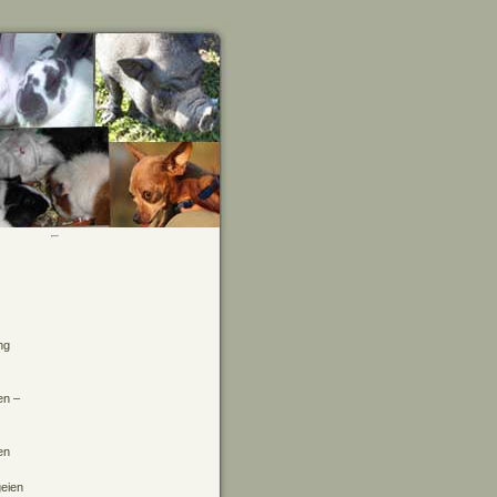
ng
en –
en
geien