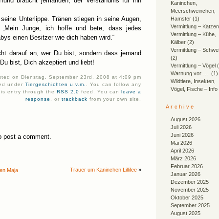
Hund braucht jemanden, der Verständnis für ihn
Kaninchen,
Meerschweinchen,
seine Unterlippe. Tränen stiegen in seine Augen,
Hamster
(1)
Vermittlung – Katzen
: „Mein Junge, ich hoffe und bete, dass jedes
Vermittlung – Kühe,
bys einen Besitzer wie dich haben wird.“
Kälber
(2)
Vermittlung – Schwe
ht darauf an, wer Du bist, sondern dass jemand
(2)
Du bist, Dich akzeptiert und liebt!
Vermittlung – Vögel
(
Warnung vor ….
(1)
sted on Dienstag, September 23rd, 2008 at 4:09 pm
Wildtiere, Insekten,
iled under
Tiergeschichten u.v.m.
. You can follow any
Vögel, Fische – Info
his entry through the
RSS 2.0
feed. You can
leave a
response
, or
trackback
from your own site.
Archive
August 2026
Juli 2026
Juni 2026
o post a comment.
Mai 2026
April 2026
März 2026
Februar 2026
Trauer um Kaninchen Lillifee
»
en Maja
Januar 2026
Dezember 2025
November 2025
Oktober 2025
September 2025
August 2025