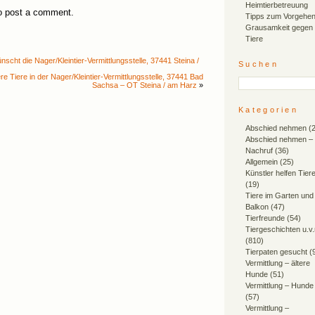
Heimtierbetreuung
o post a comment.
Tipps zum Vorgehen
Grausamkeit gegen
Tiere
nscht die Nager/Kleintier-Vermittlungsstelle, 37441 Steina /
Suchen
re Tiere in der Nager/Kleintier-Vermittlungsstelle, 37441 Bad
Sachsa – OT Steina / am Harz
»
Kategorien
Abschied nehmen
(2
Abschied nehmen –
Nachruf
(36)
Allgemein
(25)
Künstler helfen Tier
(19)
Tiere im Garten und
Balkon
(47)
Tierfreunde
(54)
Tiergeschichten u.v
(810)
Tierpaten gesucht
(
Vermittlung – ältere
Hunde
(51)
Vermittlung – Hunde
(57)
Vermittlung –