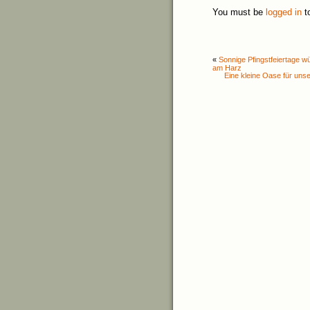
You must be
logged in
t
«
Sonnige Pfingstfeiertage wü
am Harz
Eine kleine Oase für unse