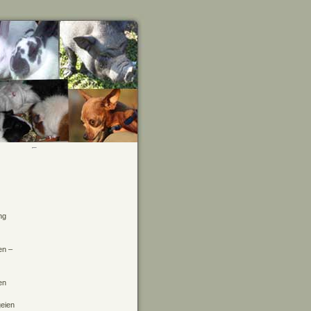
ng
en –
en
geien