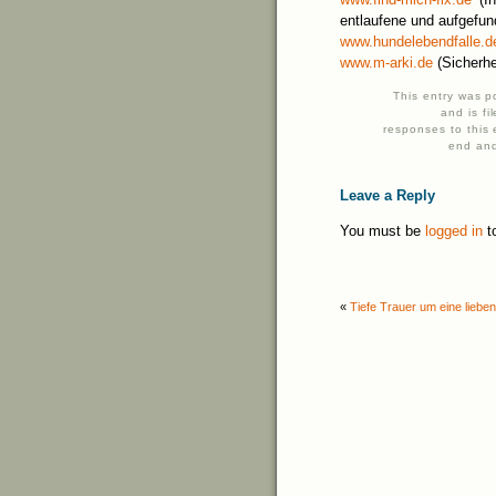
entlaufene und aufgefu
www.hundelebendfalle.d
www.m-arki.de
(Sicherhe
This entry was 
and is f
responses to this
end and
Leave a Reply
You must be
logged in
t
«
Tiefe Trauer um eine lieb