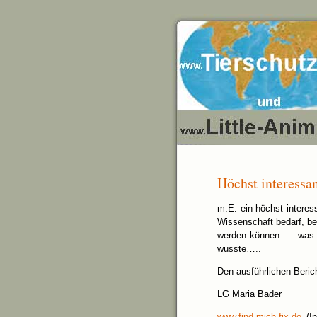
Höchst interessan
m.E. ein höchst interes
Wissenschaft bedarf, be
werden können….. was m
wusste…..
Den ausführlichen Beric
LG Maria Bader
www.find-mich-fix.de
(In