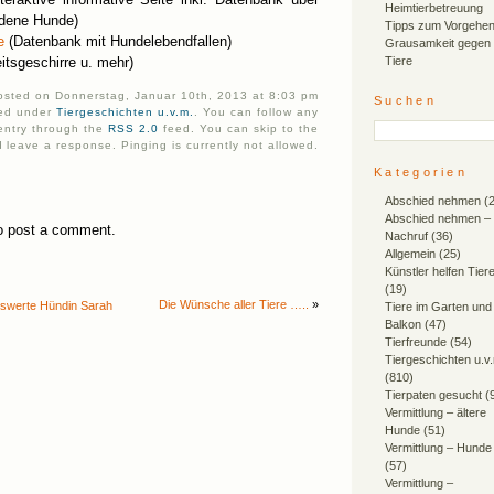
Heimtierbetreuung
ndene Hunde)
Tipps zum Vorgehen
e
(Datenbank mit Hundelebendfallen)
Grausamkeit gegen
itsgeschirre u. mehr)
Tiere
posted on Donnerstag, Januar 10th, 2013 at 8:03 pm
Suchen
iled under
Tiergeschichten u.v.m.
. You can follow any
 entry through the
RSS 2.0
feed. You can skip to the
 leave a response. Pinging is currently not allowed.
Kategorien
Abschied nehmen
(2
Abschied nehmen –
o post a comment.
Nachruf
(36)
Allgemein
(25)
Künstler helfen Tier
(19)
Die Wünsche aller Tiere …..
»
enswerte Hündin Sarah
Tiere im Garten und
Balkon
(47)
Tierfreunde
(54)
Tiergeschichten u.v
(810)
Tierpaten gesucht
(
Vermittlung – ältere
Hunde
(51)
Vermittlung – Hunde
(57)
Vermittlung –