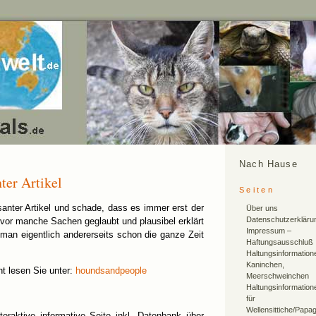
Nach Hause
ter Artikel
Seiten
santer Artikel und schade, dass es immer erst der
Über uns
Datenschutzerkläru
vor manche Sachen geglaubt und plausibel erklärt
Impressum –
an eigentlich andererseits schon die ganze Zeit
Haftungsausschluß
Haltungsinformation
Kaninchen,
ht lesen Sie unter:
houndsandpeople
Meerschweinchen
Haltungsinformation
für
Wellensittiche/Papa
teraktive informative Seite inkl. Datenbank über