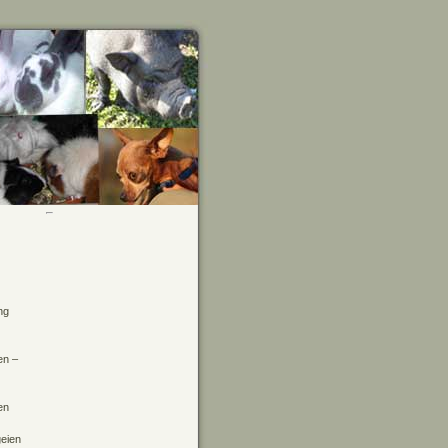
ng
en –
en
geien