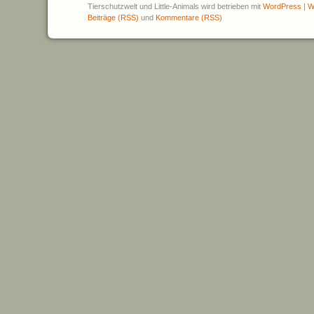
Tierschutzwelt und Little-Animals wird betrieben mit
WordPress
|
W
Beiträge (RSS)
und
Kommentare (RSS)