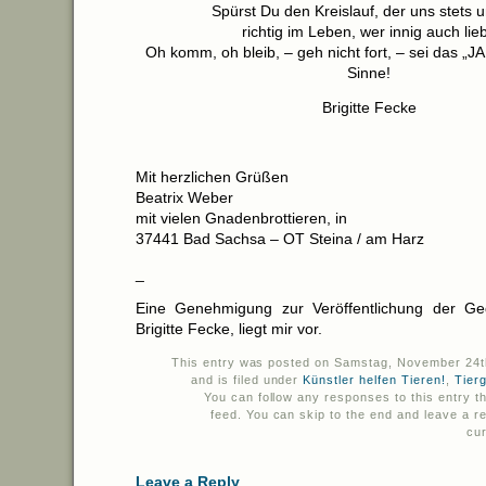
Spürst Du den Kreislauf, der uns stets u
richtig im Leben, wer innig auch lieb
Oh komm, oh bleib, – geh nicht fort, – sei das „
Sinne!
Brigitte Fecke
Mit herzlichen Grüßen
Beatrix Weber
mit vielen Gnadenbrottieren, in
37441 Bad Sachsa – OT Steina / am Harz
_
Eine Genehmigung zur Veröffentlichung der Ge
Brigitte Fecke, liegt mir vor.
This entry was posted on Samstag, November 24t
and is filed under
Künstler helfen Tieren!
,
Tier
You can follow any responses to this entry 
feed. You can skip to the end and leave a r
cur
Leave a Reply