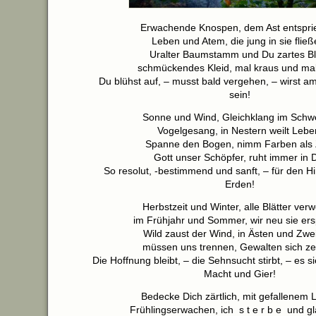
Erwachende Knospen, dem Ast entspri
Leben und Atem, die jung in sie fließ
Uralter Baumstamm und Du zartes Bla
schmückendes Kleid, mal kraus und mal 
Du blühst auf, – musst bald vergehen, – wirst 
sein!
Sonne und Wind, Gleichklang im Schw
Vogelgesang, in Nestern weilt Lebe
Spanne den Bogen, nimm Farben als Z
Gott unser Schöpfer, ruht immer in D
So resolut, -bestimmend und sanft, – für den H
Erden!
Herbstzeit und Winter, alle Blätter ver
im Frühjahr und Sommer, wir neu sie er
Wild zaust der Wind, in Ästen und Zwe
müssen uns trennen, Gewalten sich ze
Die Hoffnung bleibt, – die Sehnsucht stirbt, – es 
Macht und Gier!
Bedecke Dich zärtlich, mit gefallenem 
Frühlingserwachen, ich s t e r b e und 