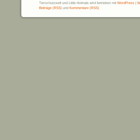
Tierschutzwelt und Little-Animals wird betrieben mit
WordPress
|
W
Beiträge (RSS)
und
Kommentare (RSS)