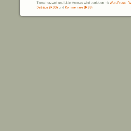
Tierschutzwelt und Little-Animals wird betrieben mit
WordPress
|
W
Beiträge (RSS)
und
Kommentare (RSS)