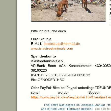
B
Bitte ich brauche euch.
Eure Claudia
E-Mail:
inselclaudi@hotmail.de
www.islastreetanimals.com
Spendenkonto
islastreetanimals e.V.
VR-Bank Bonn eG< Kontonummer: 4304005012
38160220
IBAN: DE26 3816 0220 4304 0050 12
Bic: GENODED1HBO
Oder PayPal: Bitte bei Paypal unbedingt FREUNDE 
sonst werden Spesen ab
https://www.paypal.com/paypalme/TSVClaudiasTier
This entry was posted on Dienstag, Januar 7th
and is filed under
Tierpaten gesucht
. You can fo