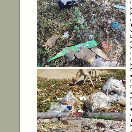
v
F
n