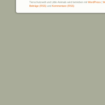
Tierschutzwelt und Little-Animals wird betrieben mit
WordPress
|
W
Beiträge (RSS)
und
Kommentare (RSS)