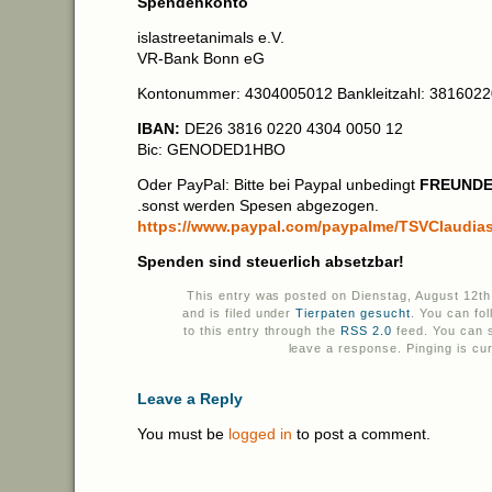
Spendenkonto
islastreetanimals e.V.
VR-Bank Bonn eG
Kontonummer: 4304005012 Bankleitzahl: 3816022
IBAN:
DE26 3816 0220 4304 0050 12
Bic: GENODED1HBO
Oder PayPal: Bitte bei Paypal unbedingt
FREUND
.sonst werden Spesen abgezogen.
https://www.paypal.com/paypalme/TSVClaudiasT
Spenden sind steuerlich absetzbar!
This entry was posted on Dienstag, August 12th
and is filed under
Tierpaten gesucht
. You can fo
to this entry through the
RSS 2.0
feed. You can s
leave a response. Pinging is cur
Leave a Reply
You must be
logged in
to post a comment.