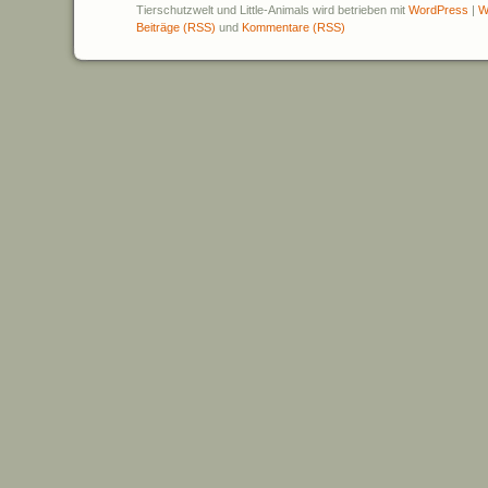
Tierschutzwelt und Little-Animals wird betrieben mit
WordPress
|
W
Beiträge (RSS)
und
Kommentare (RSS)