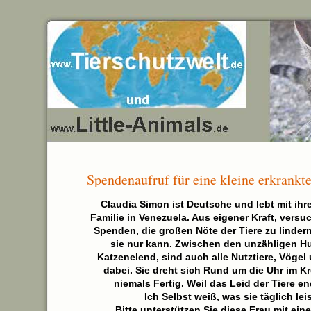
Spendenaufruf für eine kleine erkrank
Claudia Simon ist Deutsche und lebt mit i
Familie in Venezuela. Aus eigener Kraft, versuc
Spenden, die großen Nöte der Tiere zu lindern
sie nur kann. Zwischen den unzähligen H
Katzenelend, sind auch alle Nutztiere, Vögel 
dabei. Sie dreht sich Rund um die Uhr im Kr
niemals Fertig. Weil das Leid der Tiere e
Ich Selbst weiß, was sie täglich leis
Bitte unterstützen Sie diese Frau mit ein