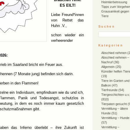
Heimtierbetreuung
ES EILT!
Tipps zum Vorgehen
Grausamkeit gegen
Liebe Freund*innen
Tiere
von Rettet das
Huhn .V.,
Suchen
schon wieder ein
verheerender
Kategorien
Abschied nehmen
(2
2026:
Abschied nehmen –
Nachruf
(36)
ieb im Saarland bricht ein Feuer aus.
Allgemein
(25)
Künstler helfen Tier
hennen (7 Monate jung) befinden sich darin.
(19)
Tiere im Garten und
terben in den Flammen!
Balkon
(47)
Tierfreunde
(54)
zelne ein Individuum, empfindsam wie du und ich,
Tiergeschichten u.v
 Flammen, Panik und Todesangst, schutzlos in
(810)
eutung, in dem es noch immer kaum gesetzlich
Tierpaten gesucht
(
dschutzmaßnahmen gibt.
Vermittlung – ältere
Hunde
(51)
Vermittlung – Hunde
(57)
aben das Inferno überlebt – ihre Zukunft ist
Vermittlung –