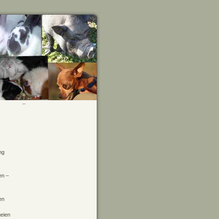
ng
en –
en
geien