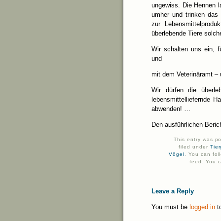
ungewiss. Die Hennen l
umher und trinken das
zur Lebensmittelprodu
überlebende Tiere solch
Wir schalten uns ein, 
und
mit dem Veterinäramt – 
Wir dürfen die überl
lebensmittelliefernde H
abwenden! …
Den ausführlichen Beric
This entry was p
filed under
Tie
Vögel
. You can fol
feed. You c
Leave a Reply
You must be
logged in
t