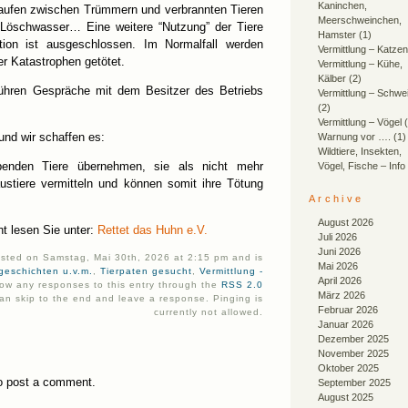
Kaninchen,
aufen zwischen Trümmern und verbrannten Tieren
Meerschweinchen,
 Löschwasser… Eine weitere “Nutzung” der Tiere
Hamster
(1)
ktion ist ausgeschlossen. Im Normalfall werden
Vermittlung – Katzen
er Katastrophen getötet.
Vermittlung – Kühe,
Kälber
(2)
führen Gespräche mit dem Besitzer des Betriebs
Vermittlung – Schwe
(2)
Vermittlung – Vögel
(
und wir schaffen es:
Warnung vor ….
(1)
Wildtiere, Insekten,
ebenden Tiere übernehmen, sie als nicht mehr
Vögel, Fische – Info
austiere vermitteln und können somit ihre Tötung
Archive
August 2026
ht lesen Sie unter:
Rettet das Huhn e.V.
Juli 2026
Juni 2026
osted on Samstag, Mai 30th, 2026 at 2:15 pm and is
Mai 2026
rgeschichten u.v.m.
,
Tierpaten gesucht
,
Vermittlung -
April 2026
low any responses to this entry through the
RSS 2.0
März 2026
an skip to the end and leave a response. Pinging is
Februar 2026
currently not allowed.
Januar 2026
Dezember 2025
November 2025
Oktober 2025
o post a comment.
September 2025
August 2025