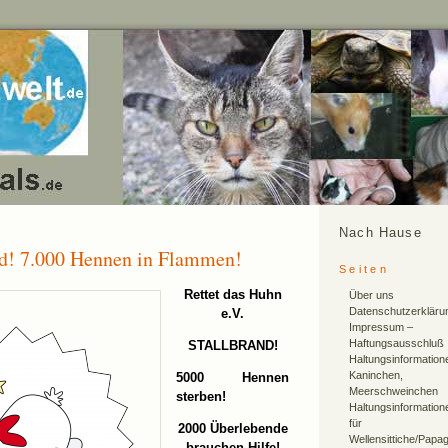
Nach Hause
nd! 7.000 Hennen in Flammen!
Seiten
Rettet das Huhn
Über uns
Datenschutzerkläru
e.V.
Impressum –
Haftungsausschluß
STALLBRAND!
Haltungsinformation
Kaninchen,
5000 Hennen
Meerschweinchen
sterben!
Haltungsinformation
für
2000 Überlebende
Wellensittiche/Papa
brauchen Hilfe!