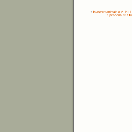
«
Islastreetanimals e.V.: H
Spendenaufruf fü