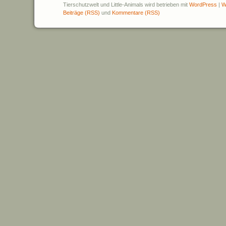
Tierschutzwelt und Little-Animals wird betrieben mit
WordPress
|
W
Beiträge (RSS)
und
Kommentare (RSS)