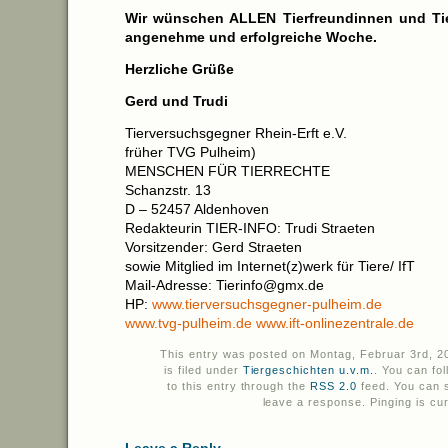
Wir wünschen ALLEN Tierfreundinnen und Tie
angenehme und erfolgreiche Woche.
Herzliche Grüße
Gerd und Trudi
Tierversuchsgegner Rhein-Erft e.V.
früher TVG Pulheim)
MENSCHEN FÜR TIERRECHTE
Schanzstr. 13
D – 52457 Aldenhoven
Redakteurin TIER-INFO: Trudi Straeten
Vorsitzender: Gerd Straeten
sowie Mitglied im Internet(z)werk für Tiere/ IfT
Mail-Adresse: Tierinfo@gmx.de
HP:
www.tierversuchsgegner-pulheim.de
www.tvg-pulheim.de
www.ift-onlinezentrale.de
This entry was posted on Montag, Februar 3rd, 2
is filed under
Tiergeschichten u.v.m.
. You can fo
to this entry through the
RSS 2.0
feed. You can s
leave a response. Pinging is cur