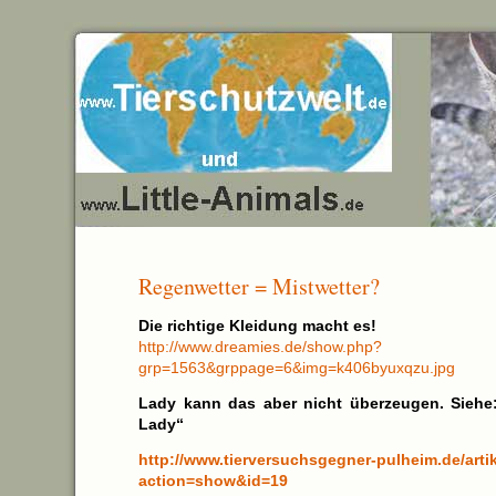
Regenwetter = Mistwetter?
Die richtige Kleidung macht es!
http://www.dreamies.de/show.php?
grp=1563&grppage=6&img=k406byuxqzu.jpg
Lady kann das aber nicht überzeugen. Siehe
Lady“
http://www.tierversuchsgegner-pulheim.de/arti
action=show&id=19