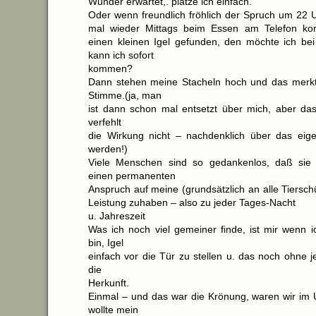
Wunder erwartet,. platze ich einfach.
Oder wenn freundlich fröhlich der Spruch um 22
mal wieder Mittags beim Essen am Telefon k
einen kleinen Igel gefunden, den möchte ich be
kann ich sofort
kommen?
Dann stehen meine Stacheln hoch und das merk
Stimme.(ja, man
ist dann schon mal entsetzt über mich, aber das 
verfehlt
die Wirkung nicht – nachdenklich über das eig
werden!)
Viele Menschen sind so gedankenlos, daß sie 
einen permanenten
Anspruch auf meine (grundsätzlich an alle Tiersch
Leistung zuhaben – also zu jeder Tages-Nacht
u. Jahreszeit
Was ich noch viel gemeiner finde, ist mir wenn i
bin, Igel
einfach vor die Tür zu stellen u. das noch ohne 
die
Herkunft.
Einmal – und das war die Krönung, waren wir im 
wollte mein