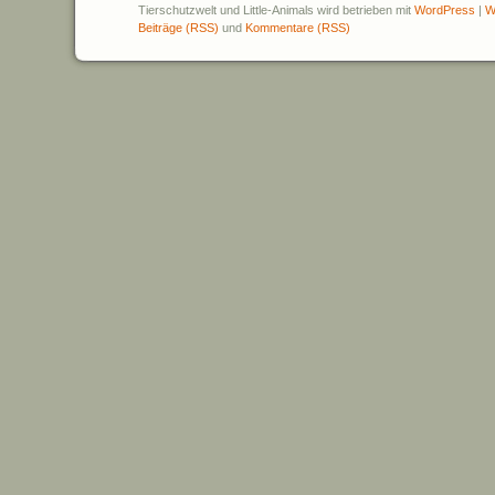
Tierschutzwelt und Little-Animals wird betrieben mit
WordPress
|
W
Beiträge (RSS)
und
Kommentare (RSS)