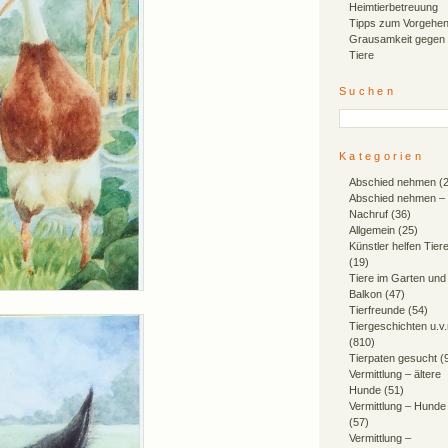
Heimtierbetreuung
Tipps zum Vorgehen
Grausamkeit gegen
Tiere
Suchen
Kategorien
Abschied nehmen
(2
Abschied nehmen –
Nachruf
(36)
Allgemein
(25)
Künstler helfen Tier
(19)
Tiere im Garten und
Balkon
(47)
Tierfreunde
(54)
Tiergeschichten u.v
(810)
Tierpaten gesucht
(
Vermittlung – ältere
Hunde
(51)
Vermittlung – Hunde
(57)
Vermittlung –