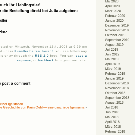
Mai 2020
uch Ihr Lieblingstier!
April 2020
n die Bestellung direkt bei Jutta aufgeben:
März 2020
Februar 2020
edler
Januar 2020
Dezember 2019
November 2019
Harz
Oktober 2019
September 2019
August 2019
posted on Mittwoch, November 12th, 2008 at 6:59 pm
Juli 2019
led under
Künstler helfen Tieren!
. You can follow any
Juni 2019
his entry through the
RSS 2.0
feed. You can
leave a
Mai 2019
response
, or
trackback
from your own site.
April 2019
März 2019
Februar 2019
Januar 2019
o post a comment.
Dezember 2018
November 2018
Oktober 2018
September 2018
August 2018
einer Igelstation…..
ne Geschichte von Karin Oehl — eine ganz liebe Igelmama
»
Juli 2018
Juni 2018
Mai 2018
April 2018
März 2018
Februar 2018