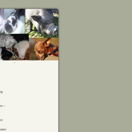
ng
en –
en
geien