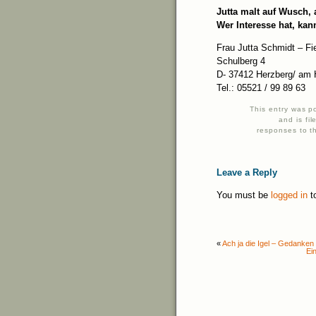
Jutta malt auf Wusch, a
Wer Interesse hat, kan
Frau Jutta Schmidt – Fi
Schulberg 4
D- 37412 Herzberg/ am 
Tel.: 05521 / 99 89 63
This entry was 
and is fi
responses to t
Leave a Reply
You must be
logged in
t
«
Ach ja die Igel – Gedanken 
Ei