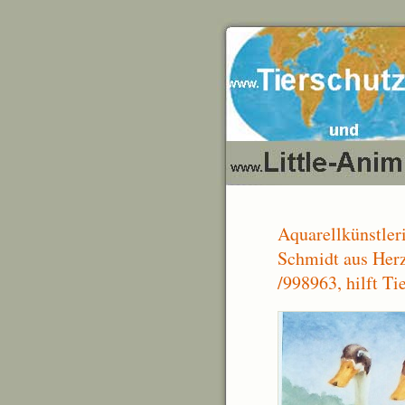
Aquarellkünstleri
Schmidt aus Herz
/998963, hilft Ti