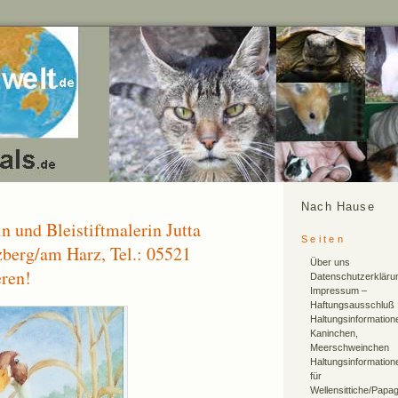
Nach Hause
n und Bleistiftmalerin Jutta
Seiten
berg/am Harz, Tel.: 05521
Über uns
eren!
Datenschutzerkläru
Impressum –
Haftungsausschluß
Haltungsinformation
Kaninchen,
Meerschweinchen
Haltungsinformation
für
Wellensittiche/Papa