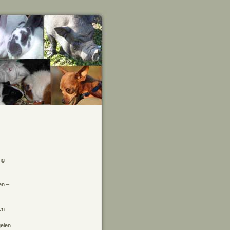
ng
en –
en
geien