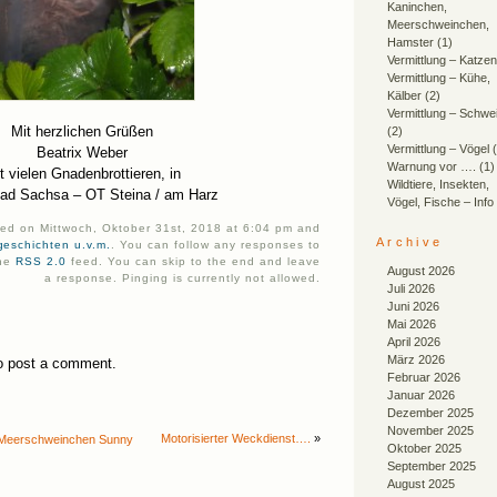
Kaninchen,
Meerschweinchen,
Hamster
(1)
Vermittlung – Katzen
Vermittlung – Kühe,
Kälber
(2)
Vermittlung – Schwe
Mit herzlichen Grüßen
(2)
Vermittlung – Vögel
(
Beatrix Weber
Warnung vor ….
(1)
t vielen Gnadenbrottieren, in
Wildtiere, Insekten,
ad Sachsa – OT Steina / am Harz
Vögel, Fische – Info
ted on Mittwoch, Oktober 31st, 2018 at 6:04 pm and
Archive
geschichten u.v.m.
. You can follow any responses to
the
RSS 2.0
feed. You can skip to the end and leave
August 2026
a response. Pinging is currently not allowed.
Juli 2026
Juni 2026
Mai 2026
April 2026
März 2026
o post a comment.
Februar 2026
Januar 2026
Dezember 2025
November 2025
Motorisierter Weckdienst….
»
 Meerschweinchen Sunny
Oktober 2025
September 2025
August 2025