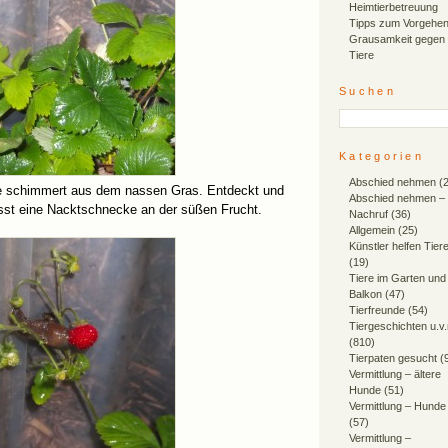
Heimtierbetreuung
Tipps zum Vorgehen
Grausamkeit gegen
Tiere
Suchen
Kategorien
Abschied nehmen
(2
ere schimmert aus dem nassen Gras. Entdeckt und
Abschied nehmen –
sst eine Nacktschnecke an der süßen Frucht.
Nachruf
(36)
Allgemein
(25)
Künstler helfen Tier
(19)
Tiere im Garten und
Balkon
(47)
Tierfreunde
(54)
Tiergeschichten u.v
(810)
Tierpaten gesucht
(
Vermittlung – ältere
Hunde
(51)
Vermittlung – Hunde
(57)
Vermittlung –