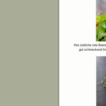
Ihre zierliche rote Be
gut schmeckend fri