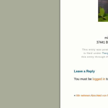
mi
37441 B
This entry was pos
is filed under
Tier
this entry through 
Leave a Reply
You must be
logged in
t
«
Wir nehmen Abschied von